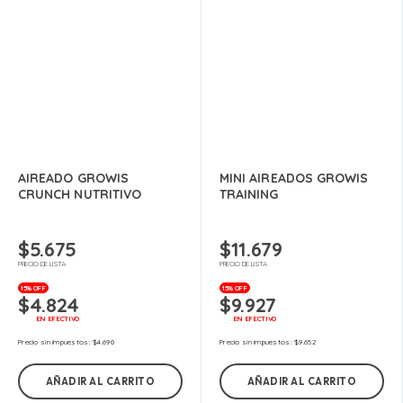
AIREADO GROWIS
MINI AIREADOS GROWIS
CRUNCH NUTRITIVO
TRAINING
$
5.675
$
11.679
PRECIO DE LISTA
PRECIO DE LISTA
15% OFF
15% OFF
$
4.824
$
9.927
EN EFECTIVO
EN EFECTIVO
Precio sin impuestos:
$
4.690
Precio sin impuestos:
$
9.652
AÑADIR AL CARRITO
AÑADIR AL CARRITO