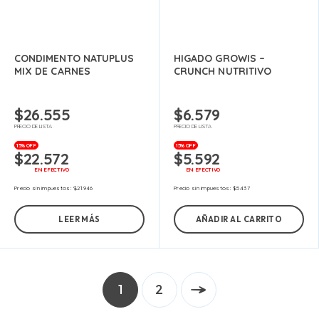
CONDIMENTO NATUPLUS
HIGADO GROWIS –
MIX DE CARNES
CRUNCH NUTRITIVO
$
26.555
$
6.579
PRECIO DE LISTA
PRECIO DE LISTA
15% OFF
15% OFF
$
22.572
$
5.592
EN EFECTIVO
EN EFECTIVO
Precio sin impuestos:
$
21.946
Precio sin impuestos:
$
5.437
LEER MÁS
AÑADIR AL CARRITO
1
2