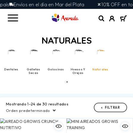
íos en el día en Mar del Plata
10% OFF en toda la tie
NATURALES
Dentales
Galletas
Golosinas
Huesos Y
Naturales
Secas
Orejas
Mostrando 1–24 de 30 resultados
FILTRAR