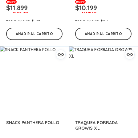
15% OFF
15% OFF
$
11.899
$
10.199
EN EFECTIVO
EN EFECTIVO
Precio sin impuestos:
$
11.569
Precio sin impuestos:
$
9.917
AÑADIR AL CARRITO
AÑADIR AL CARRITO
SNACK PANTHERA POLLO
TRAQUEA FORRADA
GROWIS XL