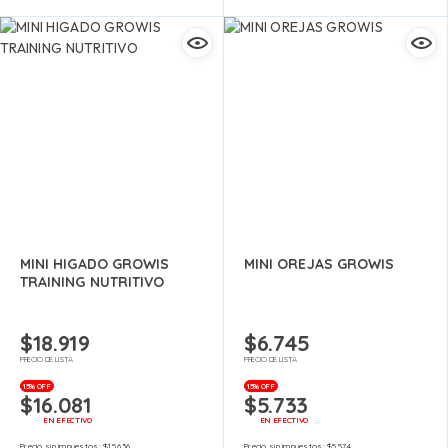
MINI HIGADO GROWIS
MINI OREJAS GROWIS
TRAINING NUTRITIVO
$
18.919
$
6.745
PRECIO DE LISTA
PRECIO DE LISTA
15% OFF
15% OFF
$
16.081
$
5.733
EN EFECTIVO
EN EFECTIVO
Precio sin impuestos:
$
15.636
Precio sin impuestos:
$
5.574