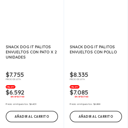
SNACK DOG IT PALITOS
SNACK DOG IT PALITOS
ENVUELTOS CON PATO X 2
ENVUELTOS CON POLLO
UNIDADES
$
7.755
$
8.335
PRECIO DE LISTA
PRECIO DE LISTA
15% OFF
15% OFF
$
6.592
$
7.085
EN EFECTIVO
EN EFECTIVO
Precio sin impuestos:
$
6.409
Precio sin impuestos:
$
6.888
AÑADIR AL CARRITO
AÑADIR AL CARRITO