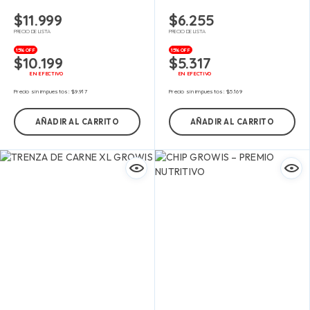
$
11.999
$
6.255
PRECIO DE LISTA
PRECIO DE LISTA
15% OFF
15% OFF
$
10.199
$
5.317
EN EFECTIVO
EN EFECTIVO
Precio sin impuestos:
$
9.917
Precio sin impuestos:
$
5.169
AÑADIR AL CARRITO
AÑADIR AL CARRITO