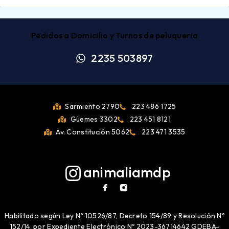
Pedidos a Domicilio y Turnos de peluqueria
2235 503897
Sarmiento 2790
223 486 1725
Güemes 3302
223 451 8121
Av. Constitución 5062
223 471 3535
animaliamdp
Habilitado según Ley Nº 10526/87, Decreto 154/89 y Resolución Nº
152/14, por Expediente Electrónico Nº 2023-36714642 GDEBA-