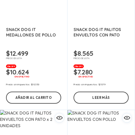
SNACK DOG IT
SNACK DOG IT PALITOS
MEDALLONES DE POLLO
ENVUELTOS CON PATO
$
12.499
$
8.565
PRECIO DE LISTA
PRECIO DE LISTA
15% OFF
15% OFF
$
10.624
$
7.280
EN EFECTIVO
EN EFECTIVO
Precio sin impuestos:
$
10.330
Precio sin impuestos:
$
7.079
AÑADIR AL CARRITO
LEER MÁS