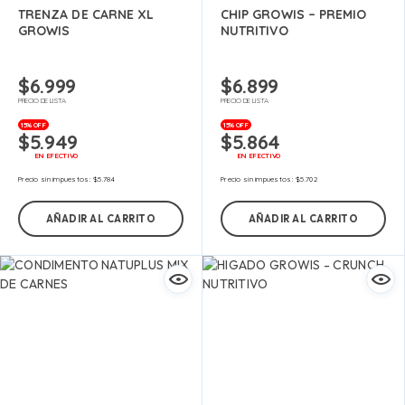
TRENZA DE CARNE XL
CHIP GROWIS – PREMIO
GROWIS
NUTRITIVO
$
6.999
$
6.899
PRECIO DE LISTA
PRECIO DE LISTA
15% OFF
15% OFF
$
5.949
$
5.864
EN EFECTIVO
EN EFECTIVO
Precio sin impuestos:
$
5.784
Precio sin impuestos:
$
5.702
AÑADIR AL CARRITO
AÑADIR AL CARRITO