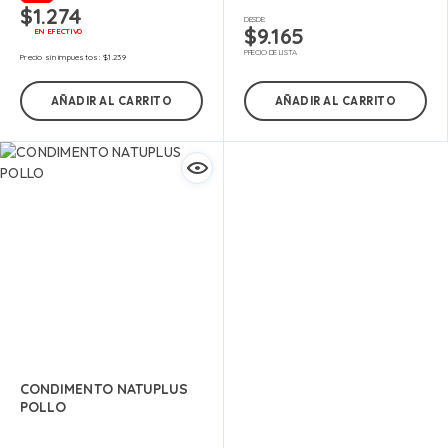
$
1.274
DESDE:
$
9.165
EN EFECTIVO
PRECIO DE LISTA
Precio sin impuestos:
$
1.239
AÑADIR AL CARRITO
AÑADIR AL CARRITO
CONDIMENTO NATUPLUS
POLLO