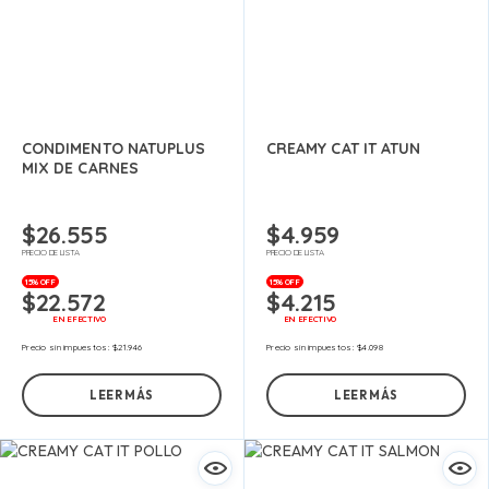
CONDIMENTO NATUPLUS
CREAMY CAT IT ATUN
MIX DE CARNES
$
26.555
$
4.959
PRECIO DE LISTA
PRECIO DE LISTA
15% OFF
15% OFF
$
22.572
$
4.215
EN EFECTIVO
EN EFECTIVO
Precio sin impuestos:
$
21.946
Precio sin impuestos:
$
4.098
LEER MÁS
LEER MÁS