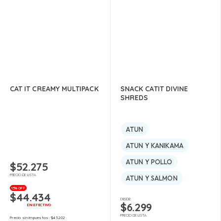
CAT IT CREAMY MULTIPACK
SNACK CATIT DIVINE
SHREDS
ATUN
ATUN Y KANIKAMA
ATUN Y POLLO
$
52.275
PRECIO DE LISTA
ATUN Y SALMON
15% OFF
$
44.434
DESDE:
$
6.299
EN EFECTIVO
PRECIO DE LISTA
Precio sin impuestos:
$
43.202