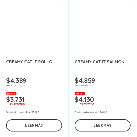
CREAMY CAT IT POLLO
CREAMY CAT IT SALMON
$
4.389
$
4.859
PRECIO DE LISTA
PRECIO DE LISTA
15% OFF
15% OFF
$
3.731
$
4.130
EN EFECTIVO
EN EFECTIVO
Precio sin impuestos:
$
3.627
Precio sin impuestos:
$
4.016
LEER MÁS
LEER MÁS