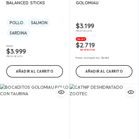
BALANCED STICKS
GOLOMIAU
POLLO
SALMON
$
3.199
PRECIO DE LISTA
SARDINA
15% OFF
$
2.719
DESDE:
$
3.999
EN EFECTIVO
PRECIO DE LISTA
Precio sin impuestos:
$
2.644
AÑADIR AL CARRITO
AÑADIR AL CARRITO