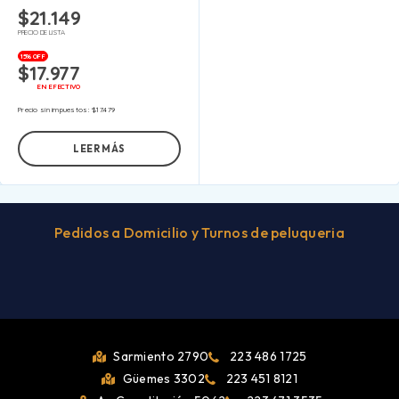
$
21.149
PRECIO DE LISTA
15% OFF
$
17.977
EN EFECTIVO
Precio sin impuestos:
$
17.479
LEER MÁS
Pedidos a Domicilio y Turnos de peluqueria
Sarmiento 2790
223 486 1725
Güemes 3302
223 451 8121