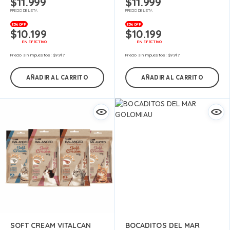
$
11.999
$
11.999
PRECIO DE LISTA
PRECIO DE LISTA
15% OFF
15% OFF
$
10.199
$
10.199
EN EFECTIVO
EN EFECTIVO
Precio sin impuestos:
$
9.917
Precio sin impuestos:
$
9.917
AÑADIR AL CARRITO
AÑADIR AL CARRITO
SOFT CREAM VITALCAN
BOCADITOS DEL MAR