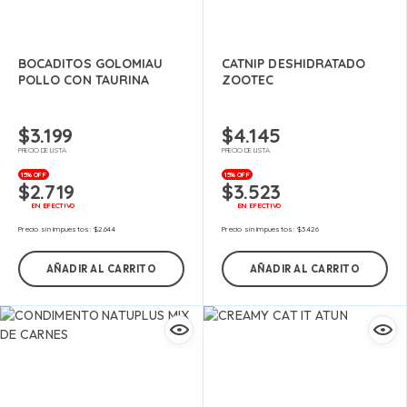
BOCADITOS GOLOMIAU
CATNIP DESHIDRATADO
POLLO CON TAURINA
ZOOTEC
$
3.199
$
4.145
PRECIO DE LISTA
PRECIO DE LISTA
15% OFF
15% OFF
$
2.719
$
3.523
EN EFECTIVO
EN EFECTIVO
Precio sin impuestos:
$
2.644
Precio sin impuestos:
$
3.426
AÑADIR AL CARRITO
AÑADIR AL CARRITO