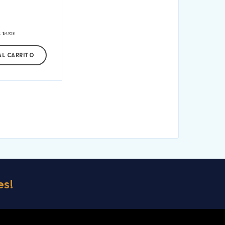
s:
$
4.958
AL CARRITO
es!