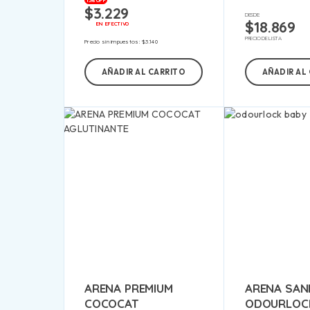
15% OFF
$
3.229
DESDE:
$
18.869
EN EFECTIVO
PRECIO DE LISTA
Precio sin impuestos:
$
3.140
AÑADIR AL CARRITO
AÑADIR AL
ARENA PREMIUM
ARENA SANI
COCOCAT
ODOURLOC