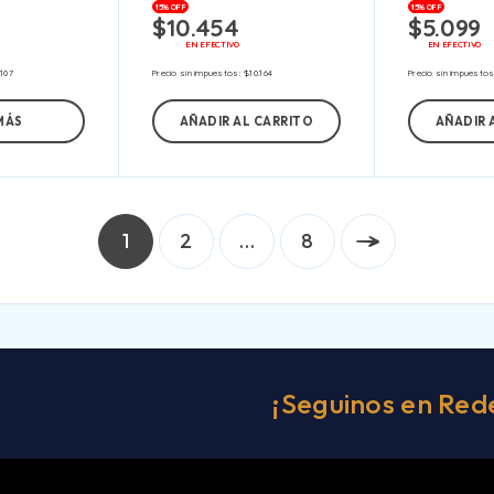
15% OFF
15% OFF
$
10.454
$
5.099
EN EFECTIVO
EN EFECTIVO
.107
Precio sin impuestos:
$
10.164
Precio sin impuesto
MÁS
AÑADIR AL CARRITO
AÑADIR 
1
2
…
8
¡Seguinos en Red