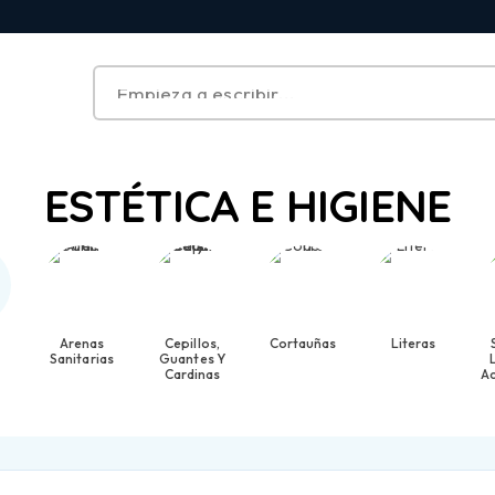
ESTÉTICA E HIGIENE
Arenas
Cepillos,
Cortauñas
Literas
Sanitarias
Guantes Y
Cardinas
A