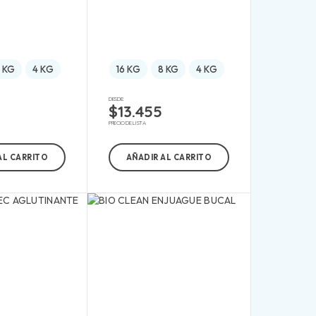
 KG
4 KG
16 KG
8 KG
4 KG
DESDE:
$
13.455
PRECIO DE LISTA
AL CARRITO
AÑADIR AL CARRITO