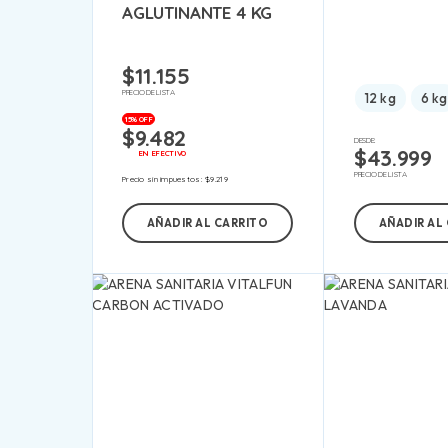
AGLUTINANTE 4 KG
$
11.155
PRECIO DE LISTA
12 kg
6 kg
15% OFF
$
9.482
DESDE:
$
43.999
EN EFECTIVO
PRECIO DE LISTA
Precio sin impuestos:
$
9.219
AÑADIR AL CARRITO
AÑADIR AL