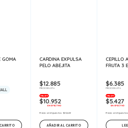
E GOMA
CARDINA EXPULSA
CEPILLO 
PELO ABEJITA
FRUTA 3 E
$
12.885
$
6.385
PRECIO DE LISTA
PRECIO DE LISTA
MALL
15% OFF
15% OFF
$
10.952
$
5.427
EN EFECTIVO
EN EFECTIVO
Precio sin impuestos:
$
10.649
Precio sin impuesto
 CARRITO
AÑADIR AL CARRITO
LE