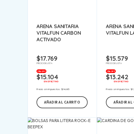
ARENA SANITARIA
ARENA SANI
VITALFUN CARBON
VITALFUN 
ACTIVADO
$
17.769
$
15.579
PRECIO DE LISTA
PRECIO DE LISTA
15% OFF
15% OFF
$
15.104
$
13.242
EN EFECTIVO
EN EFECTIVO
Precio sin impuestos:
$
14.685
Precio sin impuestos:
$
1
AÑADIR AL CARRITO
AÑADIR AL