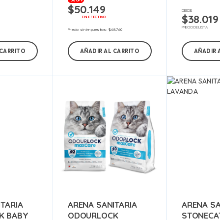
15% OFF
$
50.149
DESDE:
$
38.019
EN EFECTIVO
PRECIO DE LISTA
Precio sin impuestos:
$
48.760
 CARRITO
AÑADIR AL CARRITO
AÑADIR 
TARIA
ARENA SANITARIA
ARENA SA
K BABY
ODOURLOCK
STONECA