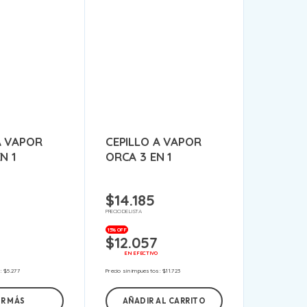
A VAPOR
CEPILLO A VAPOR
N 1
ORCA 3 EN 1
$
14.185
PRECIO DE LISTA
15% OFF
$
12.057
EN EFECTIVO
s:
$
5.277
Precio sin impuestos:
$
11.723
ER MÁS
AÑADIR AL CARRITO