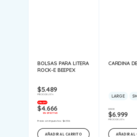
BOLSAS PARA LITERA
CARDINA D
ROCK-E BEEPEX
$
5.489
PRECIO DE LISTA
LARGE
S
15% OFF
$
4.666
DESDE:
$
6.999
EN EFECTIVO
PRECIO DE LISTA
Precio sin impuestos:
$
4.536
AÑADIR AL CARRITO
AÑADIR AL