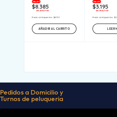
15% OFF
15% OFF
$
8.385
$
3.195
EN EFECTIVO
EN EFECTIVO
Precio sin impuestos:
$
8.153
Precio sin impuestos:
$
3
AÑADIR AL CARRITO
LEER 
Pedidos a Domicilio y
Turnos de peluqueria