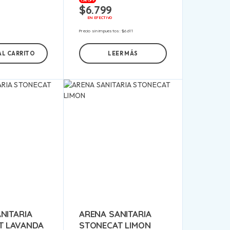
15% OFF
$
6.799
EN EFECTIVO
Precio sin impuestos:
$
6.611
AL CARRITO
LEER MÁS
NITARIA
ARENA SANITARIA
T LAVANDA
STONECAT LIMON