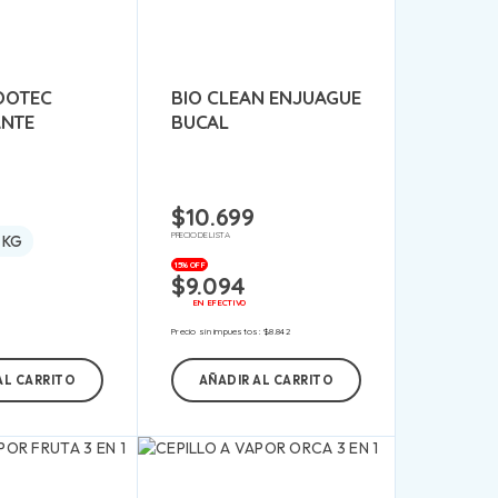
OOTEC
BIO CLEAN ENJUAGUE
ANTE
BUCAL
$
10.699
PRECIO DE LISTA
 KG
15% OFF
$
9.094
EN EFECTIVO
Precio sin impuestos:
$
8.842
AL CARRITO
AÑADIR AL CARRITO