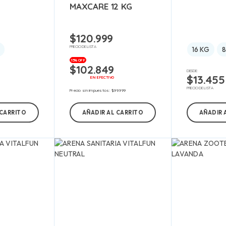
MAXCARE 12 KG
$
120.999
PRECIO DE LISTA
16 KG
8
15% OFF
$
102.849
DESDE:
$
13.455
EN EFECTIVO
PRECIO DE LISTA
Precio sin impuestos:
$
99.999
 CARRITO
AÑADIR AL CARRITO
AÑADIR 