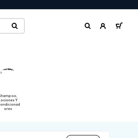
Shampoo,
Lociones Y
condicionad
Ores