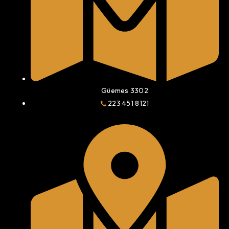
Güemes 3302
223 451 8121