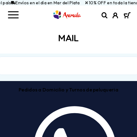
 país
Envíos en el día en Mar del Plata
10% OFF en toda la tiend
MAIL
Pedidos a Domicilio y Turnos de peluqueria