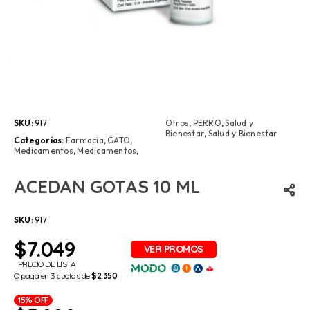
SKU:
917
Otros
,
PERRO
,
Salud y
Bienestar
,
Salud y Bienestar
Categorías:
Farmacia
,
GATO
,
Medicamentos
,
Medicamentos
,
ACEDAN GOTAS 10 ML
SKU:
917
$
7.049
PRECIO DE LISTA
O pagá en 3 cuotas de
$2.350
15% OFF