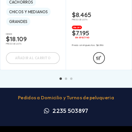
CACHORROS
CHICOS Y MEDIANOS
$
8.465
PRECIO DE LISTA
GRANDES
15% OFF
$
7.195
DESDE:
$
18.109
EN EFECTIVO
PRECIO DE LISTA
Precio sin impuestos:
$
6.996
AÑADIR AL CARRITO
Pedidos a Domicilio y Turnos de peluqueria
2235 503897