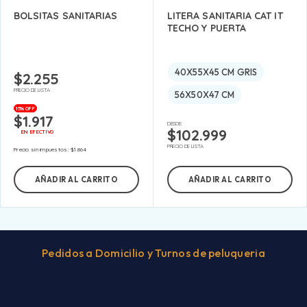
BOLSITAS SANITARIAS
LITERA SANITARIA CAT IT
TECHO Y PUERTA
40X55X45 CM GRIS
$
2.255
PRECIO DE LISTA
56X50X47 CM
15% OFF
$
1.917
DESDE:
$
102.999
EN EFECTIVO
PRECIO DE LISTA
Precio sin impuestos:
$
1.864
AÑADIR AL CARRITO
AÑADIR AL CARRITO
Pedidos a Domicilio y Turnos de peluqueria