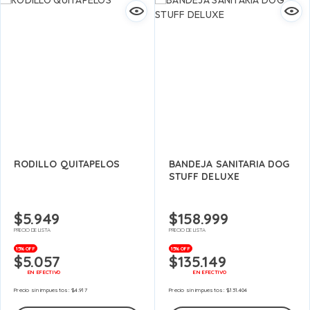
RODILLO QUITAPELOS
BANDEJA SANITARIA DOG
STUFF DELUXE
$
5.949
$
158.999
PRECIO DE LISTA
PRECIO DE LISTA
15% OFF
15% OFF
$
5.057
$
135.149
EN EFECTIVO
EN EFECTIVO
Precio sin impuestos:
$
4.917
Precio sin impuestos:
$
131.404