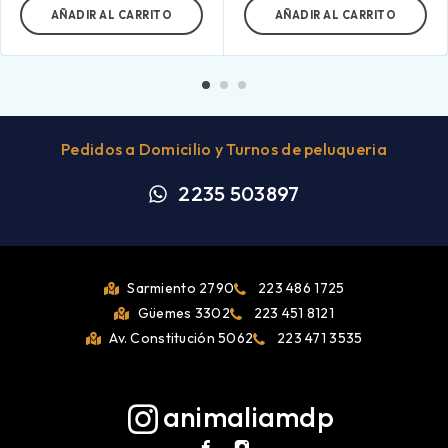
AÑADIR AL CARRITO
AÑADIR AL CARRITO
Pedidos a Domicilio y Turnos de peluqueria
2235 503897
Sarmiento 2790
223 486 1725
Güemes 3302
223 451 8121
Av. Constitución 5062
223 471 3535
animaliamdp