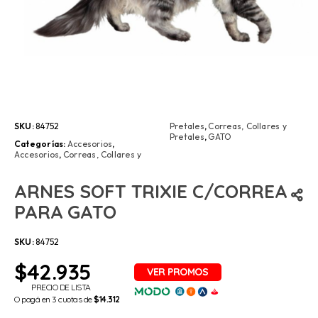
SKU:
84752
Pretales
,
Correas, Collares y
Pretales
,
GATO
Categorías:
Accesorios
,
Accesorios
,
Correas, Collares y
ARNES SOFT TRIXIE C/CORREA
PARA GATO
SKU:
84752
$
42.935
PRECIO DE LISTA
O pagá en 3 cuotas de
$14.312