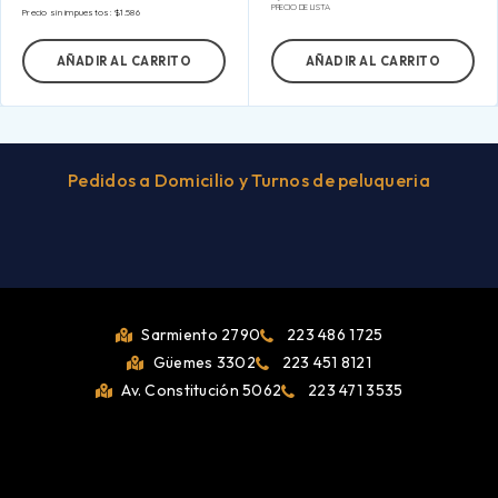
PRECIO DE LISTA
Precio sin impuestos:
$
1.586
AÑADIR AL CARRITO
AÑADIR AL CARRITO
Pedidos a Domicilio y Turnos de peluqueria
Sarmiento 2790
223 486 1725
Güemes 3302
223 451 8121
Av. Constitución 5062
223 471 3535