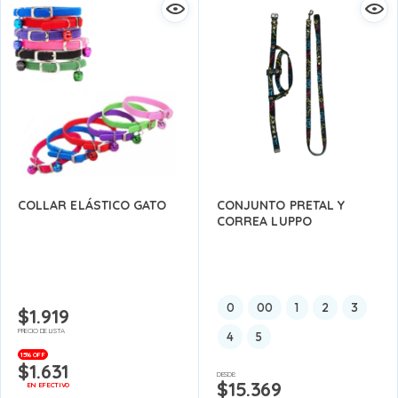
COLLAR ELÁSTICO GATO
CONJUNTO PRETAL Y
CORREA LUPPO
0
00
1
2
3
$
1.919
PRECIO DE LISTA
4
5
15% OFF
$
1.631
DESDE:
$
15.369
EN EFECTIVO