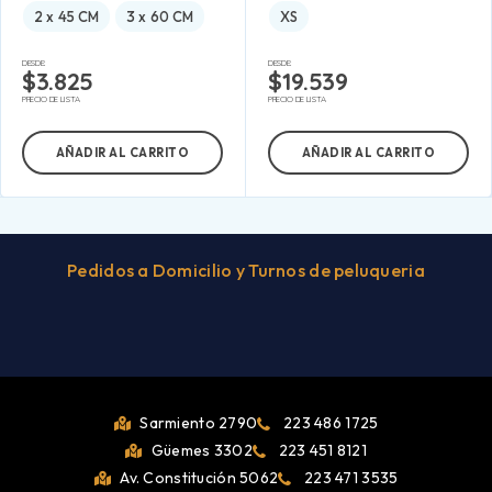
2 x 45 CM
3 x 60 CM
XS
DESDE:
DESDE:
$
3.825
$
19.539
PRECIO DE LISTA
PRECIO DE LISTA
AÑADIR AL CARRITO
AÑADIR AL CARRITO
Pedidos a Domicilio y Turnos de peluqueria
Sarmiento 2790
223 486 1725
Güemes 3302
223 451 8121
Av. Constitución 5062
223 471 3535