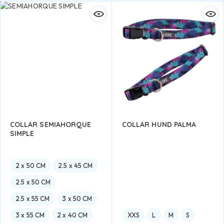
COLLAR SEMIAHORQUE
COLLAR HUND PALMA
SIMPLE
2 x 50 CM
2.5 x 45 CM
2.5 x 50 CM
2.5 x 55 CM
3 x 50 CM
3 x 55 CM
2 x 40 CM
XXS
L
M
S