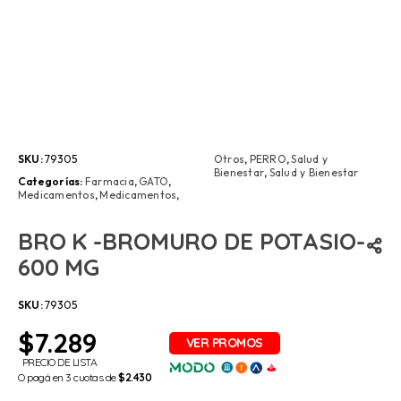
SKU:
79305
Otros
,
PERRO
,
Salud y
Bienestar
,
Salud y Bienestar
Categorías:
Farmacia
,
GATO
,
Medicamentos
,
Medicamentos
,
BRO K -BROMURO DE POTASIO-
600 MG
SKU:
79305
$
7.289
PRECIO DE LISTA
O pagá en 3 cuotas de
$2.430