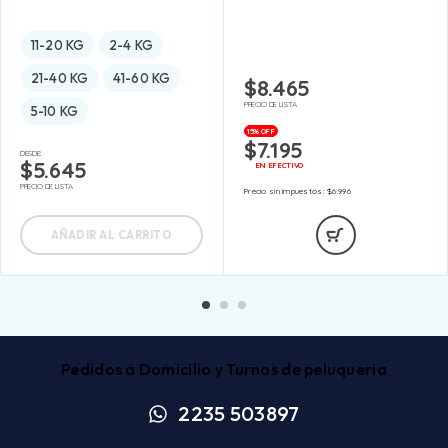
11-20 KG
2-4 KG
21-40 KG
41-60 KG
$
8.465
PRECIO DE LISTA
5-10 KG
15% OFF
$
7.195
DESDE:
$
5.645
EN EFECTIVO
PRECIO DE LISTA
Precio sin impuestos:
$
6.996
AÑADIR AL CARRITO
Pedidos a Domicilio y Turnos de peluqueria
2235 503897