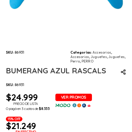
SKU:
86931
Categorías:
Accesorios
,
Accesorios
,
Juguetes
,
Juguetes
,
Perro
,
PERRO
BUMERANG AZUL RASCALS
SKU:
86931
$
24.999
PRECIO DE LISTA
O pagá en 3 cuotas de
$8.333
15% OFF
$
21.249
EN EFECTIVO