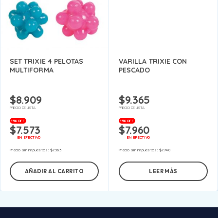
SET TRIXIE 4 PELOTAS
VARILLA TRIXIE CON
MULTIFORMA
PESCADO
$
8.909
$
9.365
PRECIO DE LISTA
PRECIO DE LISTA
15% OFF
15% OFF
$
7.573
$
7.960
EN EFECTIVO
EN EFECTIVO
Precio sin impuestos:
$
7.363
Precio sin impuestos:
$
7.740
AÑADIR AL CARRITO
LEER MÁS