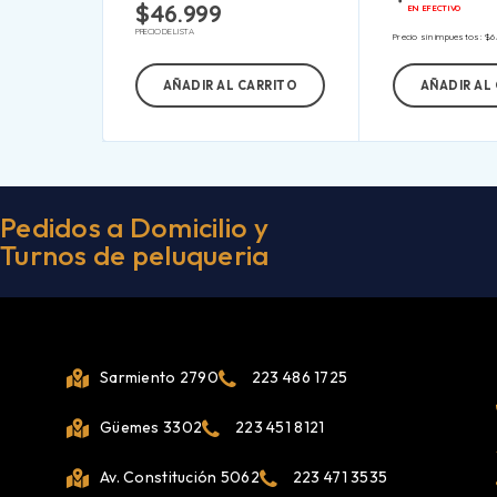
$
46.999
EN EFECTIVO
PRECIO DE LISTA
Precio sin impuestos:
$
6
AÑADIR AL CARRITO
AÑADIR AL
Pedidos a Domicilio y
Turnos de peluqueria
Sarmiento 2790
223 486 1725
Güemes 3302
223 451 8121
Av. Constitución 5062
223 471 3535