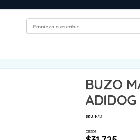
BUZO M
ADIDOG 
SKU:
N/D
DESDE:
$
31.725