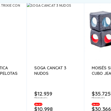
TICA
SOGA CANCAT 3
MOISÉS S
 PELOTAS
NUDOS
CUBO JE
$
12.939
$
35.725
PRECIO DE LISTA
PRECIO DE LISTA
15% OFF
15% OFF
$
10.998
$
30.366