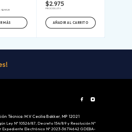
$
2.975
PRECIO DE LISTA
s:
$
29.525
ER MÁS
AÑADIR AL CARRITO
es!
ión Técnica: M.V Cecilia Bakker, MP 12021
gún Ley Nº 10526/87, Decreto 154/89 y Resolución Nº
or Expediente Electrónico Nº 2023-36714642 GDEBA-