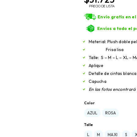
PRECIO DE LISTA
Envío gratis en e
Envíos a todo el p
Material: Plush doble pe
Frisa lisa
Talle: S – M – L – XL – 
Aplique
Detalle de cintas blanca
Capucha
En las fotos encontrará l
Color
AZUL
ROSA
Talle
L
M
MAXI
S