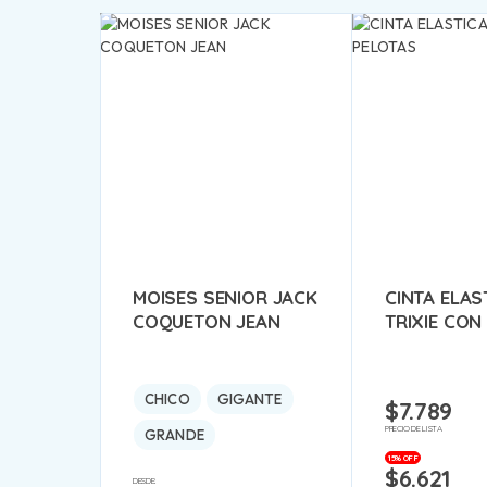
MOISES SENIOR JACK
CINTA ELAS
COQUETON JEAN
TRIXIE CON
CHICO
GIGANTE
$
7.789
PRECIO DE LISTA
GRANDE
15% OFF
$
6.621
DESDE: