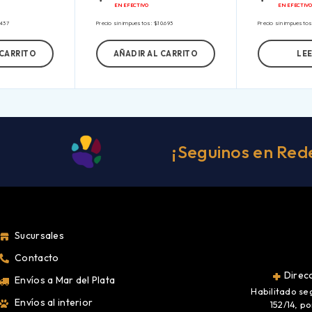
EN EFECTIVO
EN EFECTIVO
.437
Precio sin impuestos:
$
10.693
Precio sin impuesto
 CARRITO
AÑADIR AL CARRITO
LE
¡Seguinos en Red
Sucursales
Contacto
Direcc
Envíos a Mar del Plata
Habilitado se
Envíos al interior
152/14, p