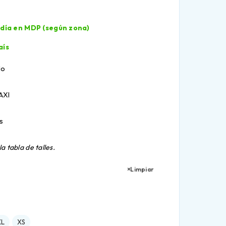
l día en MDP (según zona)
aís
lo
MAXI
s
a tabla de talles.
Limpiar
XL
XS