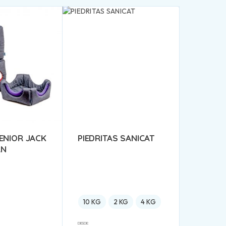
ENIOR JACK
PIEDRITAS SANICAT
AN
10 KG
2 KG
4 KG
DESDE: