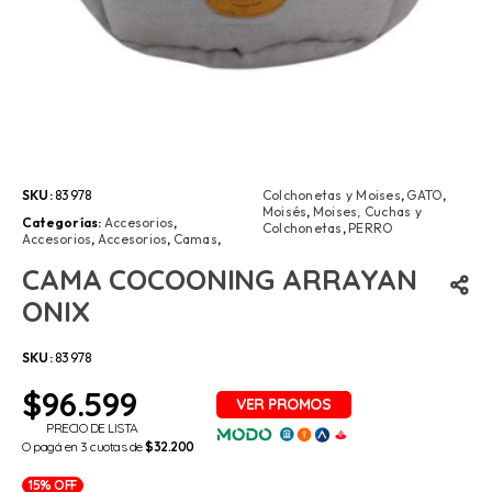
SKU:
83978
Colchonetas y Moises
,
GATO
,
Moisés
,
Moises, Cuchas y
Categorías:
Accesorios
,
Colchonetas
,
PERRO
Accesorios
,
Accesorios
,
Camas
,
CAMA COCOONING ARRAYAN
ONIX
SKU:
83978
$
96.599
PRECIO DE LISTA
O pagá en 3 cuotas de
$32.200
15% OFF