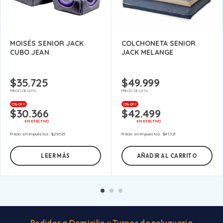
MOISÉS SENIOR JACK
COLCHONETA SENIOR
CUBO JEAN
JACK MELANGE
$
35.725
$
49.999
PRECIO DE LISTA
PRECIO DE LISTA
15% OFF
15% OFF
$
30.366
$
42.499
EN EFECTIVO
EN EFECTIVO
Precio sin impuestos:
$
29.525
Precio sin impuestos:
$
41.321
LEER MÁS
AÑADIR AL CARRITO
Pedidos a Domicilio y Turnos de peluqueria