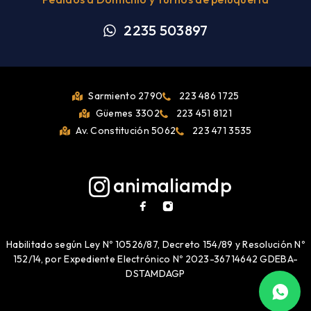
2235 503897
Sarmiento 2790
223 486 1725
Güemes 3302
223 451 8121
Av. Constitución 5062
223 471 3535
animaliamdp
Habilitado según Ley Nº 10526/87, Decreto 154/89 y Resolución Nº
152/14, por Expediente Electrónico Nº 2023-36714642 GDEBA-
DSTAMDAGP