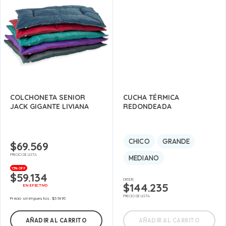
COLCHONETA SENIOR
CUCHA TÉRMICA
JACK GIGANTE LIVIANA
REDONDEADA
CHICO
GRANDE
$
69.569
PRECIO DE LISTA
MEDIANO
15% OFF
$
59.134
DESDE:
$
144.235
EN EFECTIVO
PRECIO DE LISTA
Precio sin impuestos:
$
57.495
AÑADIR AL CARRITO
AÑADIR AL CARRITO