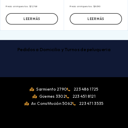
Precio sin impuestos:
$
12.768
Precio sin impuestos:
$
9.090
LEER MÁS
LEER MÁS
Pedidos a Domicilio y Turnos de peluqueria
Sarmiento 2790
223 486 1725
Güemes 3302
223 451 8121
Av. Constitución 5062
223 471 3535