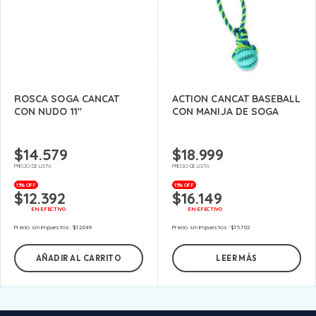
ROSCA SOGA CANCAT
ACTION CANCAT BASEBALL
CON NUDO 11″
CON MANIJA DE SOGA
$
14.579
$
18.999
PRECIO DE LISTA
PRECIO DE LISTA
15% OFF
15% OFF
$
12.392
$
16.149
EN EFECTIVO
EN EFECTIVO
Precio sin impuestos:
$
12.049
Precio sin impuestos:
$
15.702
AÑADIR AL CARRITO
LEER MÁS