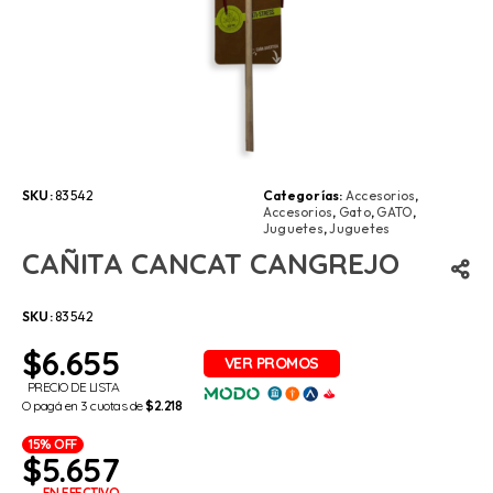
SKU:
83542
Categorías:
Accesorios
,
Accesorios
,
Gato
,
GATO
,
Juguetes
,
Juguetes
CAÑITA CANCAT CANGREJO
SKU:
83542
$
6.655
PRECIO DE LISTA
O pagá en 3 cuotas de
$2.218
15% OFF
$
5.657
EN EFECTIVO