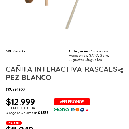
SKU:
84803
Categorías:
Accesorios
,
Accesorios
,
GATO
,
Gato
,
Juguetes
,
Juguetes
CAÑITA INTERACTIVA RASCALS
PEZ BLANCO
SKU:
84803
$
12.999
PRECIO DE LISTA
O pagá en 3 cuotas de
$4.333
15% OFF