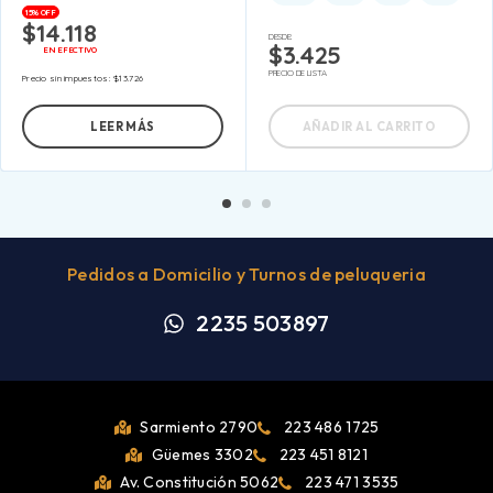
15% OFF
$
14.118
DESDE:
$
3.425
EN EFECTIVO
PRECIO DE LISTA
Precio sin impuestos:
$
13.726
LEER MÁS
AÑADIR AL CARRITO
Pedidos a Domicilio y Turnos de peluqueria
2235 503897
Sarmiento 2790
223 486 1725
Güemes 3302
223 451 8121
Av. Constitución 5062
223 471 3535