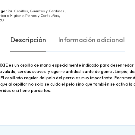
gorías:
Cepillos, Guantes y Cardinas
,
tica e Higiene
,
Peines y Cortauñas
,
RO
Descripción
Información adicional
IXIE
es un cepillo de mano especialmente indicado para desenredar f
ovalada, cerdas suaves y agarre antideslizante de goma . Limpia, des
. El cepillado regular del pelo del perro es muy importante. Recomen
ue al cepillar no solo se cuida el pelo sino que también se activa la 
ridas o si tiene parásitos.