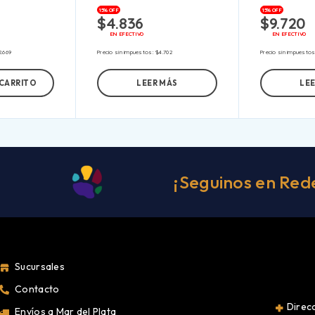
15% OFF
15% OFF
$
4.836
$
9.720
EN EFECTIVO
EN EFECTIVO
2.669
Precio sin impuestos:
$
4.702
Precio sin impuesto
 CARRITO
LEER MÁS
LE
¡Seguinos en Red
Sucursales
Contacto
Direcc
Envíos a Mar del Plata