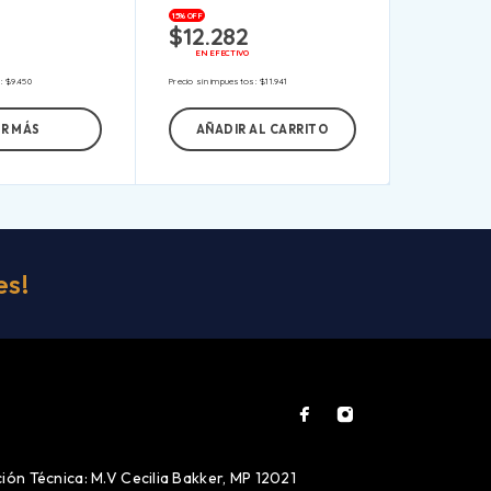
15% OFF
$
12.282
EN EFECTIVO
s:
$
9.450
Precio sin impuestos:
$
11.941
ER MÁS
AÑADIR AL CARRITO
es!
ión Técnica: M.V Cecilia Bakker, MP 12021