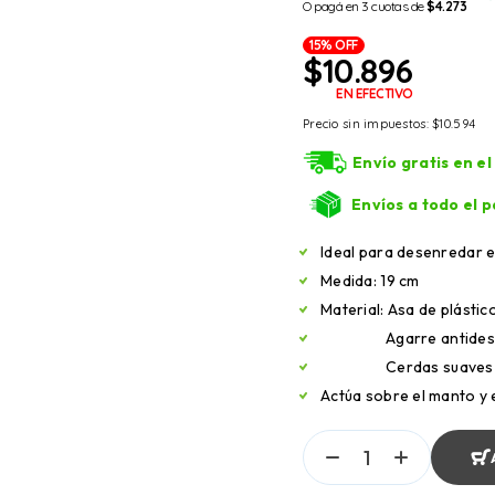
O pagá en 3 cuotas de
$4.273
15% OFF
$
10.896
EN EFECTIVO
Precio sin impuestos:
$
10.594
Envío gratis en e
Envíos a todo el p
Ideal para desenredar e
Medida: 19 cm
Material: Asa de plástic
Agarre antidesliz
Cerdas suaves de 
Actúa sobre el manto y 