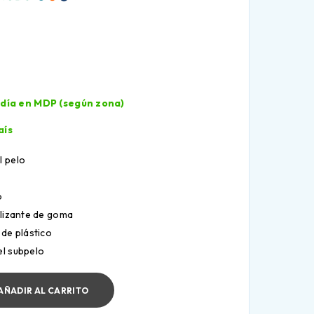
l día en MDP (según zona)
aís
l pelo
o
ante de goma
plástico
el subpelo
AÑADIR AL CARRITO