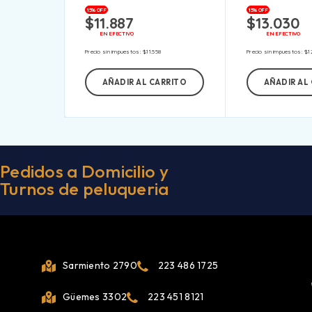
15% OFF
15% OFF
$
11.887
$
13.030
EN EFECTIVO
EN EFECTIVO
Precio sin impuestos:
$
11.558
Precio sin impuestos:
$
1
AÑADIR AL CARRITO
AÑADIR AL
Pedidos a Domicilio y
Turnos de peluqueria
Sarmiento 2790
223 486 1725
Güemes 3302
223 451 8121