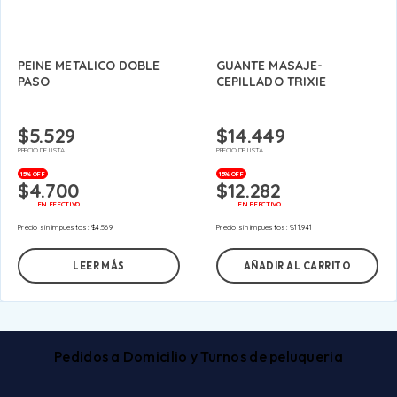
PEINE METALICO DOBLE
GUANTE MASAJE-
PASO
CEPILLADO TRIXIE
$
5.529
$
14.449
PRECIO DE LISTA
PRECIO DE LISTA
15% OFF
15% OFF
$
4.700
$
12.282
EN EFECTIVO
EN EFECTIVO
Precio sin impuestos:
$
4.569
Precio sin impuestos:
$
11.941
LEER MÁS
AÑADIR AL CARRITO
Pedidos a Domicilio y Turnos de peluqueria