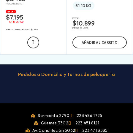
PRECIO DE LISTA
5.1-10 KG
15% OFF
$
7.195
DESDE:
$
10.899
EN EFECTIVO
PRECIO DE LISTA
Precio sin impuestos:
$
6.996
AÑADIR AL CARRITO
Pedidos a Domicilio y Turnos de peluqueria
Sarmiento 2790
223 486 1725
Güemes 3302
223 451 8121
Av. Constitución 5062
223 471 3535