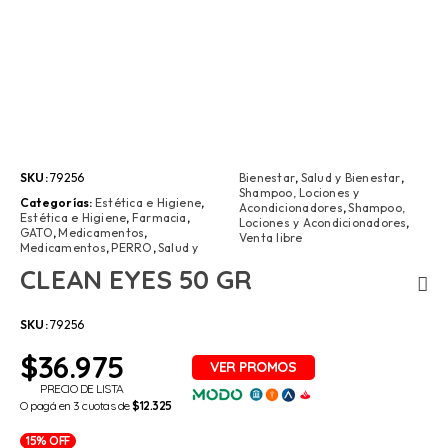
SKU:
79256
Bienestar
,
Salud y Bienestar
,
Shampoo, Lociones y
Categorías:
Estética e Higiene
,
Acondicionadores
,
Shampoo,
Estética e Higiene
,
Farmacia
,
Lociones y Acondicionadores
,
GATO
,
Medicamentos
,
Venta libre
Medicamentos
,
PERRO
,
Salud y
CLEAN EYES 50 GR
SKU:
79256
$
36.975
PRECIO DE LISTA
O pagá en 3 cuotas de
$12.325
15% OFF