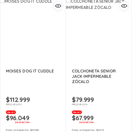
MOISES DOG IT CUDDLE
COLCHONETA SENIOR
JACK IMPERMEABLE
ZÓCALO
$
112.999
$
79.999
PRECIO DE LISTA
PRECIO DE LISTA
15% OFF
15% OFF
$
96.049
$
67.999
EN EFECTIVO
EN EFECTIVO
Precio sin impuestos:
$
93.388
Precio sin impuestos:
$
66.115