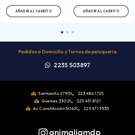
AÑADIR AL CARRITO
AÑADIR AL CARRITO
Pedidos a Domicilio y Turnos de peluqueria
2235 503897
Sarmiento 2790
223 486 1725
Güemes 3302
223 451 8121
Av. Constitución 5062
223 471 3535
animaliamdp