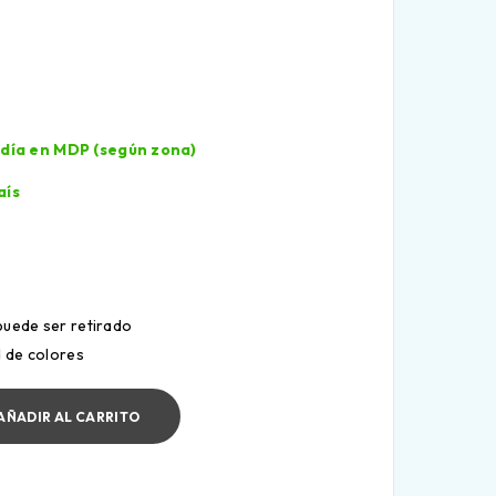
l día en MDP (según zona)
aís
puede ser retirado
d de colores
AÑADIR AL CARRITO