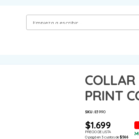
COLLAR
PRINT C
SKU:
83990
$
1.699
PRECIO DE LISTA
O pagá en 3 cuotas de
$566