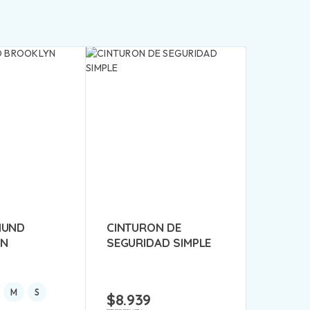
HUND
CINTURON DE
YN
SEGURIDAD SIMPLE
M
S
$
8.939