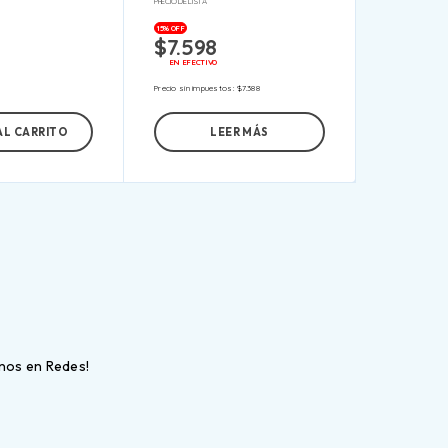
PRECIO DE LISTA
15% OFF
$
7.598
EN EFECTIVO
Precio sin impuestos:
$
7.388
AL CARRITO
LEER MÁS
inos en Redes!