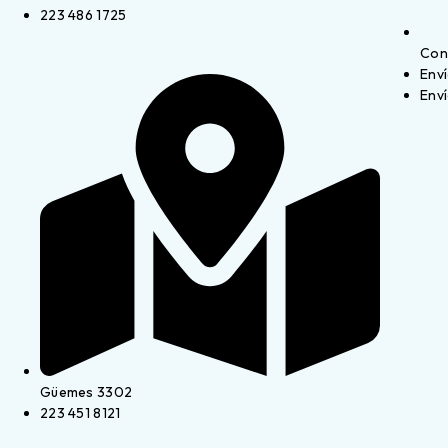
223 486 1725
Con
Enví
Enví
Güemes 3302
223 451 8121