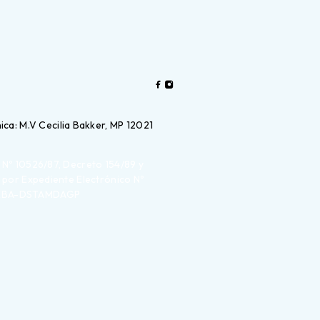
ica: M.V Cecilia Bakker, MP 12021
 Nº 10526/87, Decreto 154/89 y
, por Expediente Electrónico Nº
DEBA-DSTAMDAGP