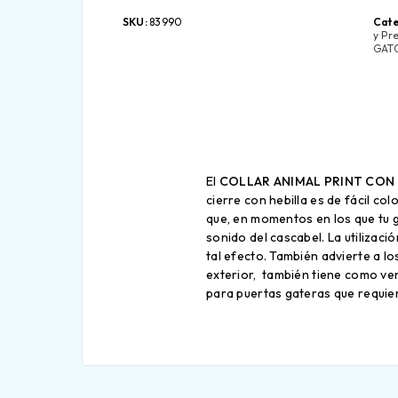
SKU:
83990
Cate
y Pr
GAT
El
COLLAR ANIMAL PRINT CON 
cierre con hebilla es de fácil c
que, en momentos en los que tu g
sonido del cascabel. La utilizaci
tal efecto. También advierte a lo
exterior, también tiene como ven
para puertas gateras que requie