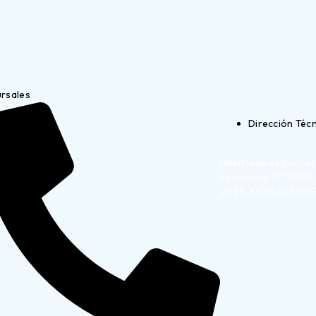
ursales
Dirección Técn
Habilitado según Ley
Resolución Nº 152/14
2023-36714642 G