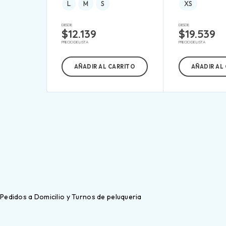
L
M
S
XS
DESDE:
DESDE:
$
12.139
$
19.539
PRECIO DE LISTA
PRECIO DE LISTA
AÑADIR AL CARRITO
AÑADIR AL
Pedidos a Domicilio y Turnos de peluqueria