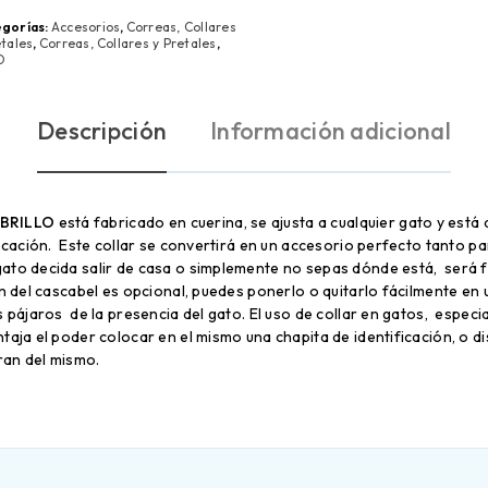
gorías:
Accesorios
,
Correas, Collares
etales
,
Correas, Collares y Pretales
,
O
Descripción
Información adicional
BRILLO
está fabricado en cuerina, se ajusta a cualquier gato y está 
olocación. Este collar se convertirá en un accesorio perfecto tanto 
ato decida salir de casa o simplemente no sepas dónde está, será fác
ón del cascabel es opcional, puedes ponerlo o quitarlo fácilmente en 
s pájaros de la presencia del gato. El uso de collar en gatos, especi
taja el poder colocar en el mismo una chapita de identificación, o d
ran del mismo.