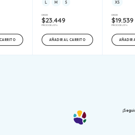
L
M
S
XS
DESDE:
DESDE:
$
23.449
$
19.539
PRECIO DE LISTA
PRECIO DE LISTA
 CARRITO
AÑADIR AL CARRITO
AÑADIR 
¡Segu