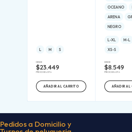
OCEANO
ARENA
G
NEGRO
L-XL
M-L
L
M
S
XS-S
DESDE:
DESDE:
$
23.449
$
8.549
PRECIO DE LISTA
PRECIO DE LISTA
AÑADIR AL CARRITO
AÑADIR AL
Pedidos a Domicilio y
Turnos de peluqueria