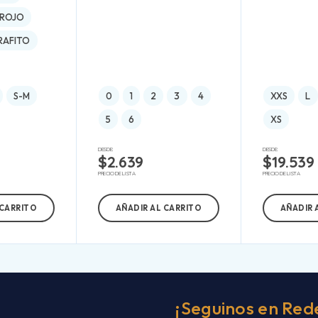
ROJO
RAFITO
S-M
0
1
2
3
4
XXS
L
5
6
XS
DESDE:
DESDE:
$
2.639
$
19.539
PRECIO DE LISTA
PRECIO DE LISTA
 CARRITO
AÑADIR AL CARRITO
AÑADIR 
¡Seguinos en Red