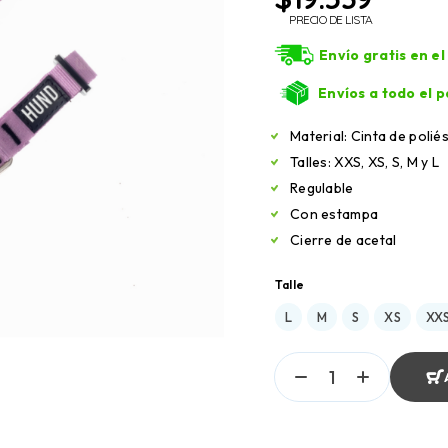
PRECIO DE LISTA
Envío gratis en e
Envíos a todo el p
Material: Cinta de polié
Talles: XXS, XS, S, M y L
Regulable
Con estampa
Cierre de acetal
Talle
L
M
S
XS
XX