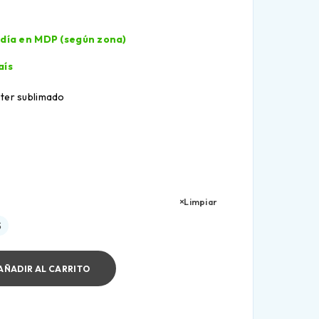
l día en MDP (según zona)
aís
ster sublimado
Limpiar
S
AÑADIR AL CARRITO