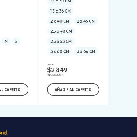
1,5 x 30 CM
1,5 x 36 CM
2 x 40 CM
2 x 45 CM
2,5 x 48 CM
M
S
2,5 x 53 CM
3 x 60 CM
3 x 66 CM
DESDE:
$
2.849
PRECIO DE LISTA
AL CARRITO
AÑADIR AL CARRITO
es!