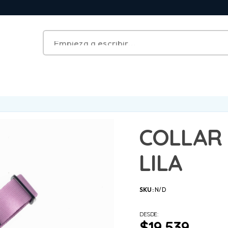
COLLAR
LILA
SKU:
N/D
DESDE:
$
19.539