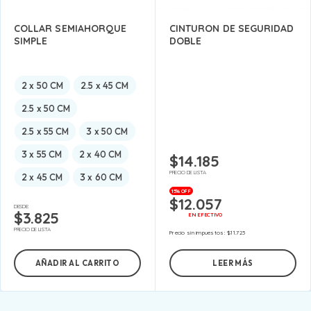
COLLAR SEMIAHORQUE
CINTURON DE SEGURIDAD
SIMPLE
DOBLE
2 x 50 CM
2.5 x 45 CM
2.5 x 50 CM
2.5 x 55 CM
3 x 50 CM
3 x 55 CM
2 x 40 CM
$
14.185
PRECIO DE LISTA
2 x 45 CM
3 x 60 CM
15% OFF
$
12.057
DESDE:
$
3.825
EN EFECTIVO
PRECIO DE LISTA
Precio sin impuestos:
$
11.723
AÑADIR AL CARRITO
LEER MÁS