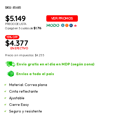
SKU:
85685
$
5.149
PRECIO DE LISTA
O pagá en 3 cuotas de
$1.716
15% OFF
$
4.377
EN EFECTIVO
Precio sin impuestos:
$
4.255
Envío gratis en el día en MDP (según zona)
Envíos a todo el país
Material: Correa plana
Cinta reflectante
Ajustable
Cierre Easy
Seguro y resistente