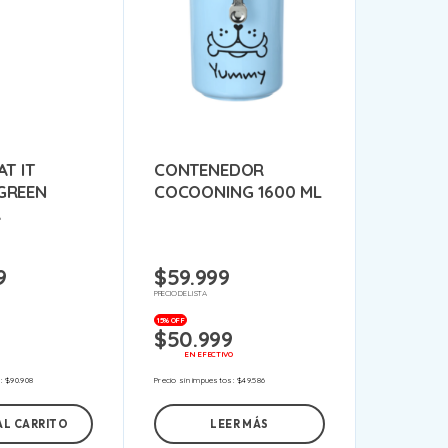
AT IT
CONTENEDOR
GREEN
COCOONING 1600 ML
A
9
$
59.999
PRECIO DE LISTA
15% OFF
$
50.999
EN EFECTIVO
s:
$
90.908
Precio sin impuestos:
$
49.586
AL CARRITO
LEER MÁS