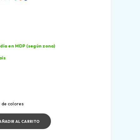
l día en MDP (según zona)
aís
d de colores
AÑADIR AL CARRITO