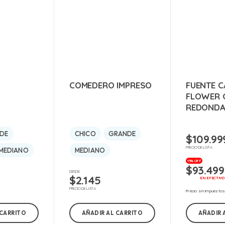
COMEDERO IMPRESO
FUENTE C
E
FLOWER 
REDOND
DE
CHICO
GRANDE
$
109.99
PRECIO DE LISTA
MEDIANO
MEDIANO
15% OFF
$
93.499
DESDE:
$
2.145
EN EFECTIVO
PRECIO DE LISTA
Precio sin impuesto
 CARRITO
AÑADIR AL CARRITO
AÑADIR 