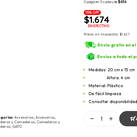
O pagá en 3 cuotas de
$656
15% OFF
$
1.674
EN EFECTIVO
Precio sin impuestos:
$
1.627
Envío gratis en e
Envíos a todo el p
Medidas: 20 cm x 15 cm
Altura: 4 cm
Material: Plástico
De fácil limpieza
Consultar disponibilida
gorías:
Accesorios
,
Accesorios
,
deros y Comederos
,
Comederos y
deros
,
GATO