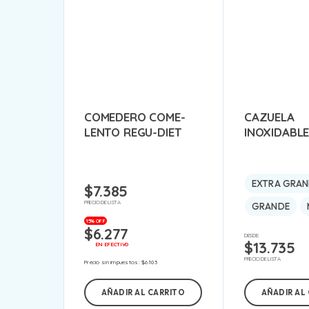
COMEDERO COME-
CAZUELA
LENTO REGU-DIET
INOXIDABL
EXTRA GRAN
$
7.385
PRECIO DE LISTA
GRANDE
15% OFF
$
6.277
DESDE:
$
13.735
EN EFECTIVO
PRECIO DE LISTA
Precio sin impuestos:
$
6.103
AÑADIR AL CARRITO
AÑADIR AL