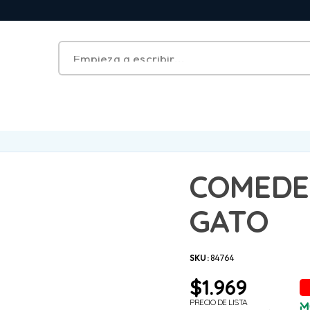
COMEDE
GATO
SKU:
84764
$
1.969
PRECIO DE LISTA