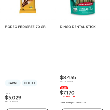
RODEO PEDIGREE 70 GR
DINGO DENTAL STICK
$
8.435
PRECIO DE LISTA
CARNE
POLLO
15% OFF
$
7.170
DESDE:
$
3.029
EN EFECTIVO
PRECIO DE LISTA
Precio sin impuestos:
$
6.971