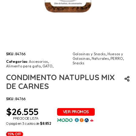
SKU:
84766
Golosinas y Snacks
,
Huesos y
Golosinas
,
Naturales
,
PERRO
,
Categorías:
Accesorios
,
Snacks
Alimento para gato
,
GATO
,
CONDIMENTO NATUPLUS MIX
DE CARNES
SKU:
84766
$
26.555
PRECIO DE LISTA
O pagá en 3 cuotas de
$8.852
15% OFF