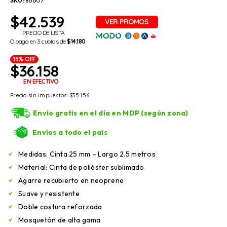
SKU:
86607
$
42.539
PRECIO DE LISTA
O pagá en 3 cuotas de
$14.180
15% OFF
$
36.158
EN EFECTIVO
Precio sin impuestos:
$
35.156
Envío gratis en el día en MDP (según zona)
Envíos a todo el país
Medidas: Cinta 25 mm – Largo 2.5 metros
Material: Cinta de poliéster sublimado
Agarre recubierto en neoprene
Suave y resistente
Doble costura reforzada
Mosquetón de alta gama