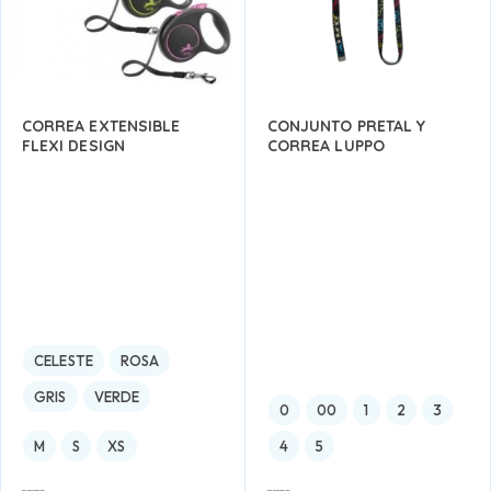
CORREA EXTENSIBLE
CONJUNTO PRETAL Y
FLEXI DESIGN
CORREA LUPPO
CELESTE
ROSA
GRIS
VERDE
0
00
1
2
3
M
S
XS
4
5