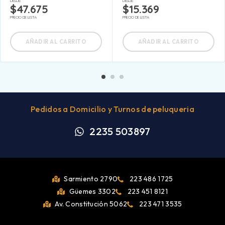
DESDE:
DESDE:
$
47.675
$
15.369
PRECIO DE LISTA
PRECIO DE LISTA
AÑADIR AL CARRITO
AÑADIR AL CARRITO
Pedidos a Domicilio y Turnos de peluqueria
2235 503897
Sarmiento 2790
223 486 1725
Güemes 3302
223 451 8121
Av. Constitución 5062
223 471 3535