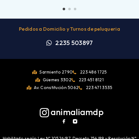
Pedidos a Domicilio y Turnos de peluqueria
2235 503897
Sarmiento 2790
223 486 1725
Güemes 3302
223 451 8121
Av. Constitución 5062
223 471 3535
animaliamdp
Habilitado según Ley Nº 10526/87, Decreto 154/89 y Resolución Nº