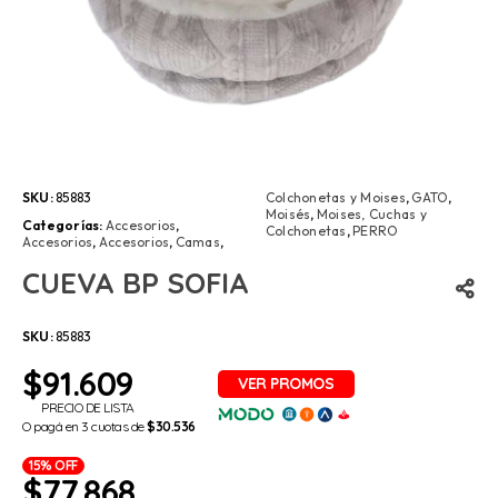
SKU:
85883
Colchonetas y Moises
,
GATO
,
Moisés
,
Moises, Cuchas y
Categorías:
Accesorios
,
Colchonetas
,
PERRO
Accesorios
,
Accesorios
,
Camas
,
CUEVA BP SOFIA
SKU:
85883
$
91.609
PRECIO DE LISTA
O pagá en 3 cuotas de
$30.536
15% OFF
$
77.868