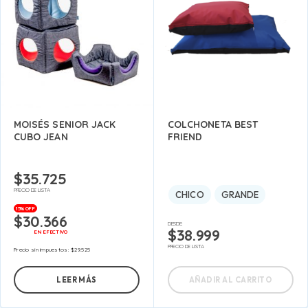
MOISÉS SENIOR JACK
COLCHONETA BEST
CUBO JEAN
FRIEND
$
35.725
PRECIO DE LISTA
CHICO
GRANDE
15% OFF
$
30.366
DESDE:
$
38.999
EN EFECTIVO
PRECIO DE LISTA
Precio sin impuestos:
$
29.525
LEER MÁS
AÑADIR AL CARRITO