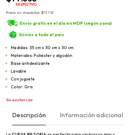
EN EFECTIVO
Precio sin impuestos:
$
75.710
Envío gratis en el día en MDP (según zona)
Envíos a todo el país
Medidas: 35 cm x 30 cm x 30 cm
Materiales: Poliéster y algodón
Base antideslizante
Lavable
Con juguete
Color: Gris
Sin existencias
Descripción
Información adicional
La
CUEVA BP SOFIA
es perfecta para cachorros mini y