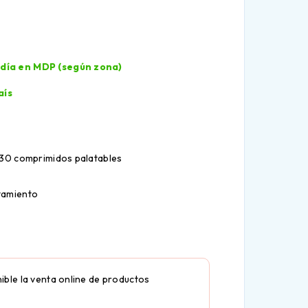
l día en MDP (según zona)
aís
 30 comprimidos palatables
tamiento
ible la venta online de productos