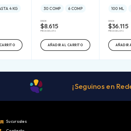
ASTA 4 KG
30 COMP
6 COMP
100 ML
DESDE:
DESDE:
$
8.615
$
36.115
PRECIO DE LISTA
PRECIO DE LISTA
 CARRITO
AÑADIR AL CARRITO
AÑADIR 
¡Seguinos en Red
Sucursales
Contacto