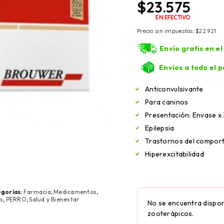
$
23.575
EN EFECTIVO
Precio sin impuestos:
$
22.921
Envío gratis en e
Envíos a todo el p
Anticonvulsivante
Para caninos
Presentación: Envase x
Epilepsia
Trastornos del compor
Hiperexcitabilidad
gorías:
Farmacia
,
Medicamentos
,
s
,
PERRO
,
Salud y Bienestar
No se encuentra dispon
zooterápicos.