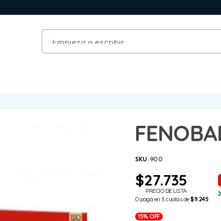
FENOBAR
SKU:
900
$
27.735
PRECIO DE LISTA
O pagá en 3 cuotas de
$9.245
15% OFF