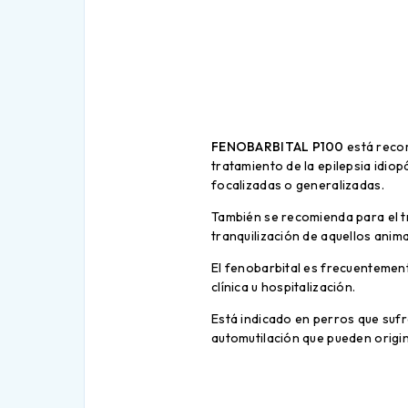
FENOBARBITAL P100
está recom
tratamiento de la epilepsia idio
focalizadas o generalizadas.
También se recomienda para el tr
tranquilización de aquellos ani
El fenobarbital es frecuentemente
clínica u hospitalización.
Está indicado en perros que sufre
automutilación que pueden origin