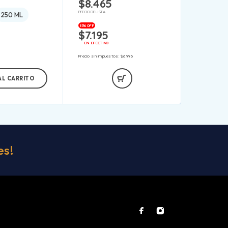
$
8.465
PRECIO DE LISTA
250 ML
15% OFF
$
7.195
EN EFECTIVO
Precio sin impuestos:
$
6.996
AL CARRITO
es!