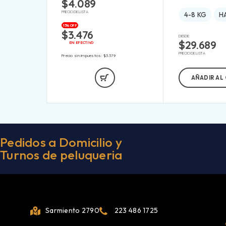
$
4.089
PRECIO DE LISTA
4-8 KG
H
15% OFF
$
3.476
DESDE:
$
29.689
EN EFECTIVO
PRECIO DE LISTA
Precio sin impuestos:
$
3.379
AÑADIR AL
Pedidos a Domicilio y
Turnos de peluqueria
Sarmiento 2790
223 486 1725