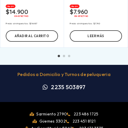
15% OFF
15% OFF
$
14.900
$
7.960
EN EFECTIVO
EN EFECTIVO
Precio sin impuestos:
$
14.487
Precio sin impuestos:
$
7.740
AÑADIR AL CARRITO
LEER MÁS
Pedidos a Domicilio y Turnos de peluqueria
2235 503897
Sarmiento 2790
223 486 1725
Güemes 3302
223 451 8121