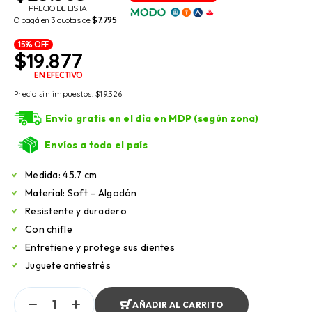
PRECIO DE LISTA
O pagá en 3 cuotas de
$7.795
15% OFF
$
19.877
EN EFECTIVO
Precio sin impuestos:
$
19.326
Envío gratis en el día en MDP (según zona)
Envíos a todo el país
Medida: 45.7 cm
Material: Soft – Algodón
Resistente y duradero
Con chifle
Entretiene y protege sus dientes
Juguete antiestrés
AÑADIR AL CARRITO