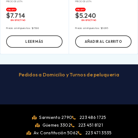
PRECIO DE LISTA
PRECIO DE LISTA
15% OFF
15% OFF
$
7.714
$
5.240
EN EFECTIVO
EN EFECTIVO
Precio sin impuestos:
$
7.500
Precio sin impuestos:
$
5.095
LEER MÁS
AÑADIR AL CARRITO
Pedidos a Domicilio y Turnos de peluqueria
Sarmiento 2790
223 486 1725
Güemes 3302
223 451 8121
Av. Constitución 5062
223 471 3535