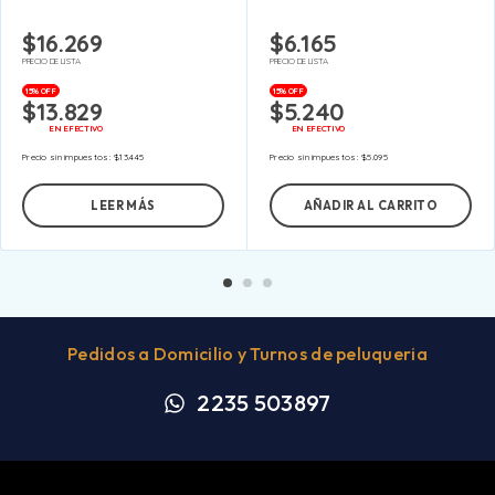
$
16.269
$
6.165
PRECIO DE LISTA
PRECIO DE LISTA
15% OFF
15% OFF
$
13.829
$
5.240
EN EFECTIVO
EN EFECTIVO
Precio sin impuestos:
$
13.445
Precio sin impuestos:
$
5.095
LEER MÁS
AÑADIR AL CARRITO
Pedidos a Domicilio y Turnos de peluqueria
2235 503897