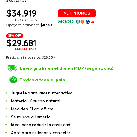
SKU:
85408
$
34.919
PRECIO DE LISTA
O pagá en 3 cuotas de
$11.640
15% OFF
$
29.681
EN EFECTIVO
Precio sin impuestos:
$
28.859
Envío gratis en el día en MDP (según zona)
Envíos a todo el país
Juguete para lamer interactivo
Material: Caucho natural
Medidas: 11 cm x 5 cm
Se mueve al lamerlo
Ideal para reducir la ansiedad
Apto para rellenar y congelar