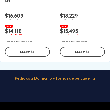
CM
$
16.609
$
18.229
PRECIO DE LISTA
PRECIO DE LISTA
15% OFF
15% OFF
$
14.118
$
15.495
EN EFECTIVO
EN EFECTIVO
Precio sin impuestos:
$
13.726
Precio sin impuestos:
$
15.065
LEER MÁS
LEER MÁS
Pedidos a Domicilio y Turnos de peluqueria