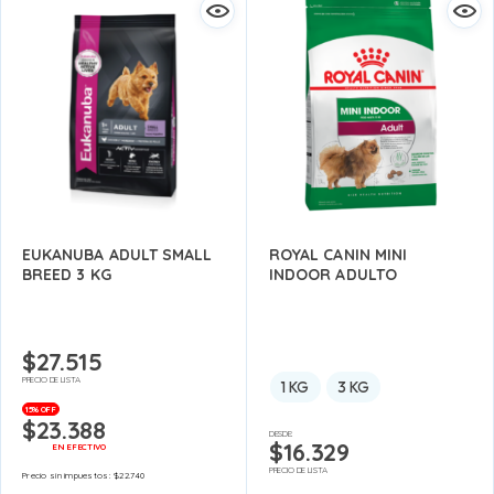
EUKANUBA ADULT SMALL
ROYAL CANIN MINI
BREED 3 KG
INDOOR ADULTO
$
27.515
PRECIO DE LISTA
1 KG
3 KG
15% OFF
$
23.388
DESDE:
$
16.329
EN EFECTIVO
PRECIO DE LISTA
Precio sin impuestos:
$
22.740