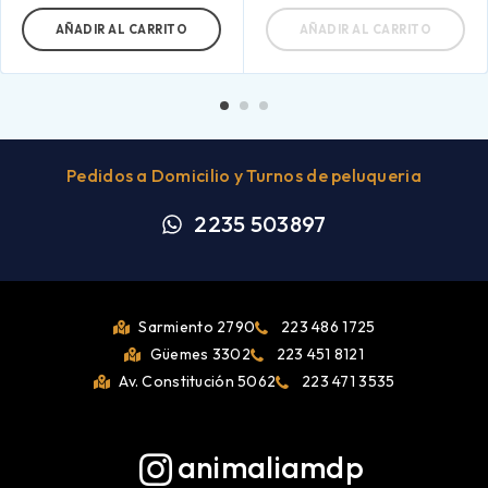
AÑADIR AL CARRITO
AÑADIR AL CARRITO
Pedidos a Domicilio y Turnos de peluqueria
2235 503897
Sarmiento 2790
223 486 1725
Güemes 3302
223 451 8121
Av. Constitución 5062
223 471 3535
animaliamdp