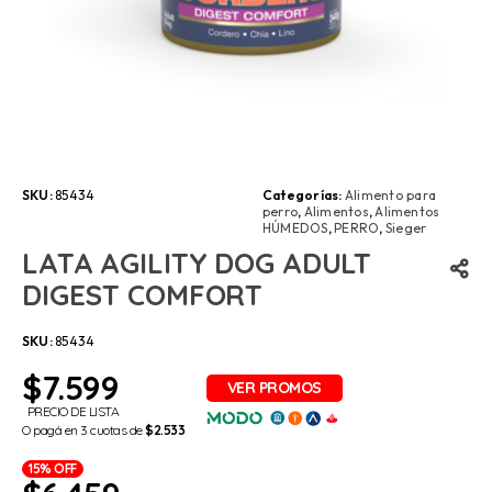
SKU:
85434
Categorías:
Alimento para
perro
,
Alimentos
,
Alimentos
HÚMEDOS
,
PERRO
,
Sieger
LATA AGILITY DOG ADULT
DIGEST COMFORT
SKU:
85434
$
7.599
PRECIO DE LISTA
O pagá en 3 cuotas de
$2.533
15% OFF