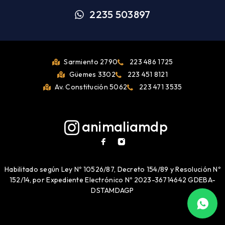
2235 503897
Sarmiento 2790
223 486 1725
Güemes 3302
223 451 8121
Av. Constitución 5062
223 471 3535
animaliamdp
Habilitado según Ley Nº 10526/87, Decreto 154/89 y Resolución Nº
152/14, por Expediente Electrónico Nº 2023-36714642 GDEBA-
DSTAMDAGP