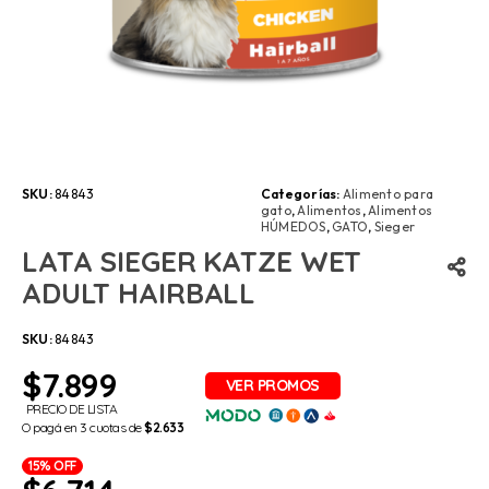
SKU:
84843
Categorías:
Alimento para
gato
,
Alimentos
,
Alimentos
HÚMEDOS
,
GATO
,
Sieger
LATA SIEGER KATZE WET
ADULT HAIRBALL
SKU:
84843
$
7.899
PRECIO DE LISTA
O pagá en 3 cuotas de
$2.633
15% OFF