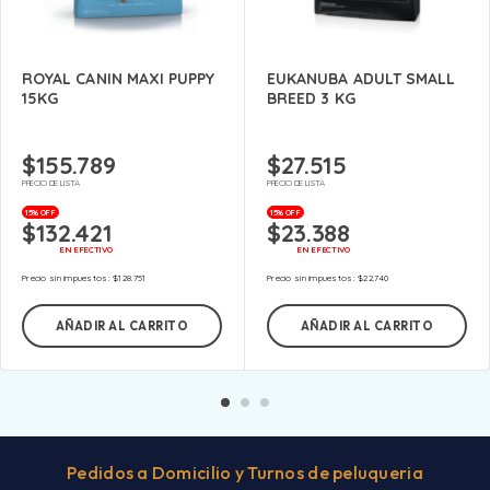
ROYAL CANIN MAXI PUPPY
EUKANUBA ADULT SMALL
15KG
BREED 3 KG
$
155.789
$
27.515
PRECIO DE LISTA
PRECIO DE LISTA
15% OFF
15% OFF
$
132.421
$
23.388
EN EFECTIVO
EN EFECTIVO
Precio sin impuestos:
$
128.751
Precio sin impuestos:
$
22.740
AÑADIR AL CARRITO
AÑADIR AL CARRITO
Pedidos a Domicilio y Turnos de peluqueria