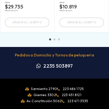
DESDE:
DESDE:
$
29.735
$
10.819
PRECIO DE LISTA
PRECIO DE LISTA
AÑADIR AL CARRITO
AÑADIR AL CARRITO
Pedidos a Domicilio y Turnos de peluqueria
2235 503897
Sarmiento 2790
223 486 1725
Güemes 3302
223 451 8121
Av. Constitución 5062
223 471 3535