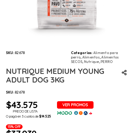
SKU:
82678
Categorías:
Alimento para
perro
,
Alimentos
,
Alimentos
SECOS
,
Nutrique
,
PERRO
NUTRIQUE MEDIUM YOUNG
ADULT DOG 3KG
SKU:
82678
$
43.575
PRECIO DE LISTA
O pagá en 3 cuotas de
$14.525
15% OFF