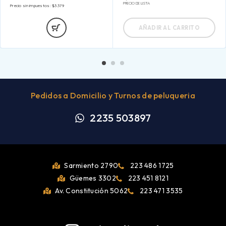
PRECIO DE LISTA
Precio sin impuestos:
$
3.379
AÑADIR AL CARRITO
Pedidos a Domicilio y Turnos de peluqueria
2235 503897
Sarmiento 2790
223 486 1725
Güemes 3302
223 451 8121
Av. Constitución 5062
223 471 3535