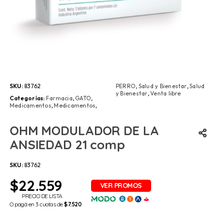
SKU:
83762
PERRO
,
Salud y Bienestar
,
Salud
y Bienestar
,
Venta libre
Categorías:
Farmacia
,
GATO
,
Medicamentos
,
Medicamentos
,
OHM MODULADOR DE LA
ANSIEDAD 21 comp
SKU:
83762
$
22.559
PRECIO DE LISTA
O pagá en 3 cuotas de
$7.520