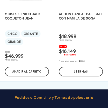
MOISES SENIOR JACK
ACTION CANCAT BASEBALL
COQUETON JEAN
CON MANIJA DE SOGA
CHICO
GIGANTE
$
18.999
PRECIO DE LISTA
GRANDE
15% OFF
$
16.149
DESDE:
$
46.999
EN EFECTIVO
PRECIO DE LISTA
Precio sin impuestos:
$
15.702
AÑADIR AL CARRITO
LEER MÁS
Pedidos a Domicilio y Turnos de peluqueria