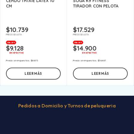
CERDO TRIXIE LATEX 10
SOGA K9 FITNESS
CM
TIRADOR CON PELOTA
$
10.739
$
17.529
PRECIO DE LISTA
PRECIO DE LISTA
15% OFF
15% OFF
$
9.128
$
14.900
EN EFECTIVO
EN EFECTIVO
Precio sin impuestos:
$
8.875
Precio sin impuestos:
$
14.487
LEER MÁS
LEER MÁS
Pedidos a Domicilio y Turnos de peluqueria