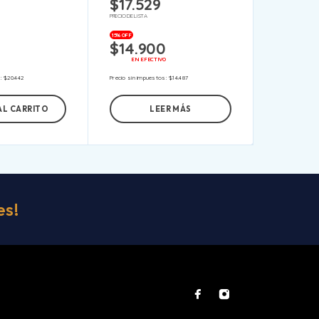
5
$
17.529
PRECIO DE LISTA
15% OFF
$
14.900
EN EFECTIVO
s:
$
20.442
Precio sin impuestos:
$
14.487
AL CARRITO
LEER MÁS
es!