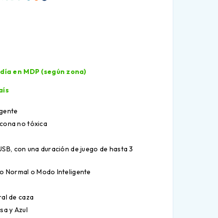
l día en MDP (según zona)
aís
igente
icona no tóxica
SB, con una duración de juego de hasta 3
o Normal o Modo Inteligente
ral de caza
sa y Azul