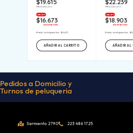
$
19.615
$
22.239
PRECIO DE LISTA
PRECIO DE LISTA
15% OFF
15% OFF
$
16.673
$
18.903
EN EFECTIVO
EN EFECTIVO
Precio sin impuestos:
$
16.211
Precio sin impuestos:
$
1
AÑADIR AL CARRITO
AÑADIR AL
Pedidos a Domicilio y
Turnos de peluqueria
Sarmiento 2790
223 486 1725