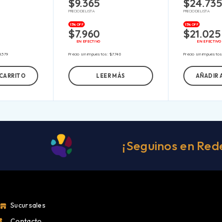
$
9.365
$
24.73
PRECIO DE LISTA
PRECIO DE LISTA
15% OFF
15% OFF
$
7.960
$
21.025
EN EFECTIVO
EN EFECTIVO
8.379
Precio sin impuestos:
$
7.740
Precio sin impuesto
 CARRITO
LEER MÁS
AÑADIR 
¡Seguinos en Red
Sucursales
Contacto