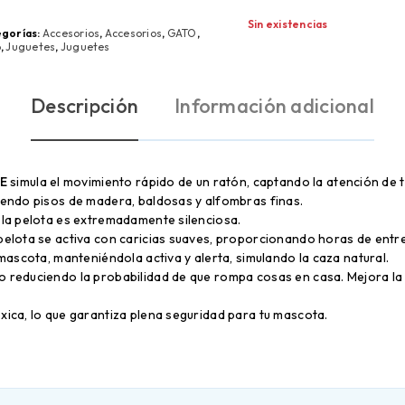
Sin existencias
gorías:
Accesorios
,
Accesorios
,
GATO
,
o
,
Juguetes
,
Juguetes
Descripción
Información adicional
-E
simula el movimiento rápido de un ratón, captando la atención de
uyendo pisos de madera, baldosas y alfombras finas.
, la pelota es extremadamente silenciosa.
 pelota se activa con caricias suaves, proporcionando horas de entr
u mascota, manteniéndola activa y alerta, simulando la caza natural.
o reduciendo la probabilidad de que rompa cosas en casa. Mejora la 
óxica, lo que garantiza plena seguridad para tu mascota.