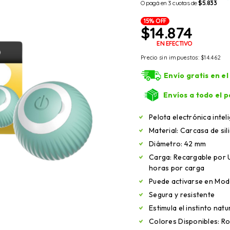
O pagá en 3 cuotas de
$5.833
15% OFF
$
14.874
EN EFECTIVO
Precio sin impuestos:
$
14.462
Envío gratis en e
Envíos a todo el p
Pelota electrónica intel
Material: Carcasa de sil
Diámetro: 42 mm
Carga: Recargable por U
horas por carga
Puede activarse en Mod
Segura y resistente
Estimula el instinto natu
Colores Disponibles: Ro