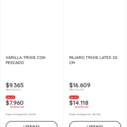
VARILLA TRIXIE CON
PAJARO TRIXIE LATEX 20
PESCADO
CM
$
9.365
$
16.609
PRECIO DE LISTA
PRECIO DE LISTA
15% OFF
15% OFF
$
7.960
$
14.118
EN EFECTIVO
EN EFECTIVO
Precio sin impuestos:
$
7.740
Precio sin impuestos:
$
13.726
LEER MÁS
LEER MÁS