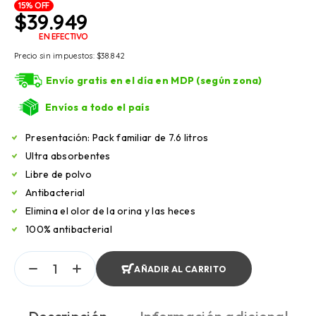
15% OFF
$
39.949
EN EFECTIVO
Precio sin impuestos:
$
38.842
Envío gratis en el día en MDP (según zona)
Envíos a todo el país
Presentación: Pack familiar de 7.6 litros
Ultra absorbentes
Libre de polvo
Antibacterial
Elimina el olor de la orina y las heces
100% antibacterial
AÑADIR AL CARRITO