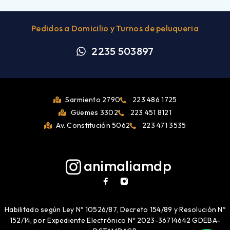
Pedidos a Domicilio y Turnos de peluqueria
2235 503897
Sarmiento 2790
223 486 1725
Güemes 3302
223 451 8121
Av. Constitución 5062
223 471 3535
animaliamdp
Habilitado según Ley Nº 10526/87, Decreto 154/89 y Resolución Nº
152/14, por Expediente Electrónico Nº 2023-36714642 GDEBA-