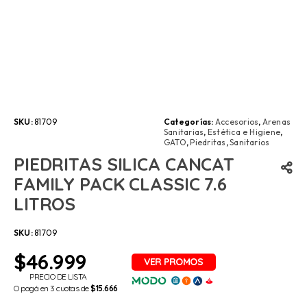
SKU:
81709
Categorías:
Accesorios
,
Arenas
Sanitarias
,
Estética e Higiene
,
GATO
,
Piedritas
,
Sanitarios
PIEDRITAS SILICA CANCAT
FAMILY PACK CLASSIC 7.6
LITROS
SKU:
81709
$
46.999
PRECIO DE LISTA
O pagá en 3 cuotas de
$15.666