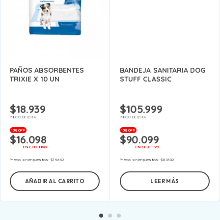
PAÑOS ABSORBENTES
BANDEJA SANITARIA DOG
TRIXIE X 10 UN
STUFF CLASSIC
$
18.939
$
105.999
PRECIO DE LISTA
PRECIO DE LISTA
15% OFF
15% OFF
$
16.098
$
90.099
EN EFECTIVO
EN EFECTIVO
Precio sin impuestos:
$
15.652
Precio sin impuestos:
$
87.602
AÑADIR AL CARRITO
LEER MÁS