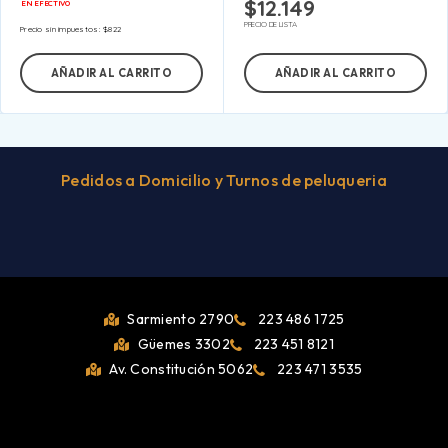
$
12.149
EN EFECTIVO
PRECIO DE LISTA
Precio sin impuestos:
$
822
AÑADIR AL CARRITO
AÑADIR AL CARRITO
Pedidos a Domicilio y Turnos de peluqueria
Sarmiento 2790
223 486 1725
Güemes 3302
223 451 8121
Av. Constitución 5062
223 471 3535