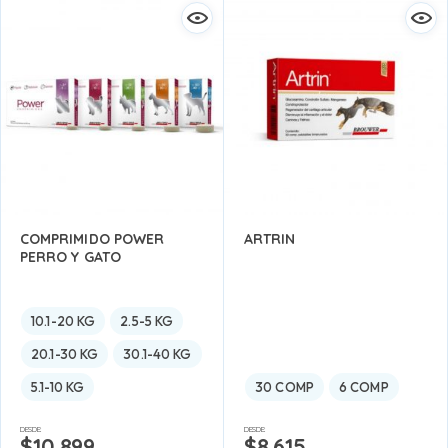
COMPRIMIDO POWER
ARTRIN
PERRO Y GATO
10.1-20 KG
2.5-5 KG
20.1-30 KG
30.1-40 KG
5.1-10 KG
30 COMP
6 COMP
DESDE:
DESDE:
$
10.899
$
8.615