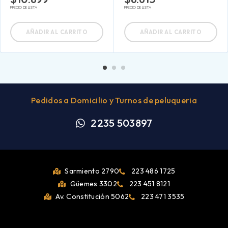
PRECIO DE LISTA
PRECIO DE LISTA
AÑADIR AL CARRITO
AÑADIR AL CARRITO
Pedidos a Domicilio y Turnos de peluqueria
2235 503897
Sarmiento 2790
223 486 1725
Güemes 3302
223 451 8121
Av. Constitución 5062
223 471 3535