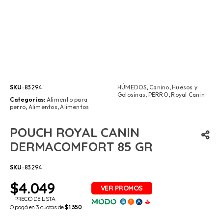
SKU:
83294
HÚMEDOS
,
Canino
,
Huesos y
Golosinas
,
PERRO
,
Royal Canin
Categorías:
Alimento para
perro
,
Alimentos
,
Alimentos
POUCH ROYAL CANIN
DERMACOMFORT 85 GR
SKU:
83294
$
4.049
PRECIO DE LISTA
O pagá en 3 cuotas de
$1.350