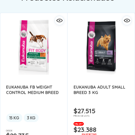
EUKANUBA FB WEIGHT
EUKANUBA ADULT SMALL
CONTROL MEDIUM BREED
BREED 3 KG
$
27.515
PRECIO DE LISTA
15 KG
3 KG
15% OFF
$
23.388
DESDE:
EN EFECTIVO