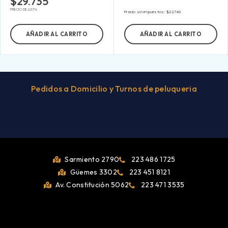
$
29.735
PRECIO DE LISTA
Precio sin impuestos:
$
22.740
AÑADIR AL CARRITO
AÑADIR AL CARRITO
Pedidos a Domicilio y Turnos de peluqueria
Sarmiento 2790
223 486 1725
Güemes 3302
223 451 8121
Av. Constitución 5062
223 471 3535