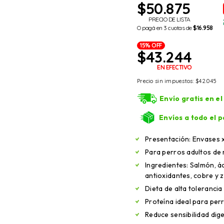
$
50.875
PRECIO DE LISTA
O pagá en 3 cuotas de
$16.958
15% OFF
$
43.244
EN EFECTIVO
Precio sin impuestos:
$
42.045
Envío gratis en e
Envíos a todo el p
Presentación: Envases 
Para perros adultos de
Ingredientes: Salmón, á
antioxidantes, cobre y z
Dieta de alta tolerancia
Proteína ideal para per
Reduce sensibilidad dig