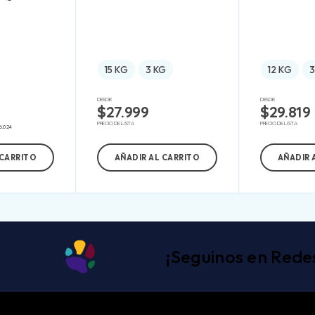
15 KG
3 KG
12 KG
3
DESDE:
DESDE:
$
27.999
$
29.819
PRECIO DE LISTA
PRECIO DE LISTA
6.024
 CARRITO
AÑADIR AL CARRITO
AÑADIR 
¡Seguinos en Rede