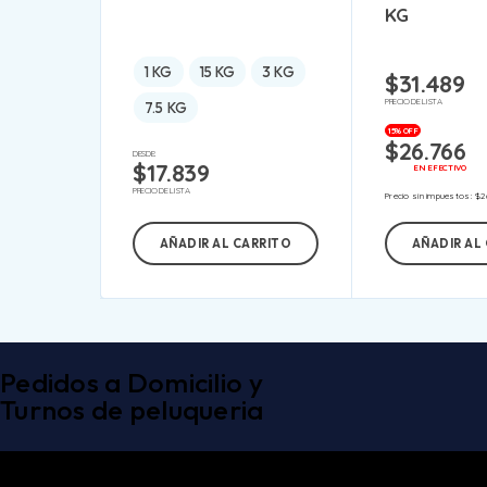
KG
1 KG
15 KG
3 KG
$
31.489
PRECIO DE LISTA
7.5 KG
15% OFF
$
26.766
DESDE:
$
17.839
EN EFECTIVO
PRECIO DE LISTA
Precio sin impuestos:
$
2
AÑADIR AL CARRITO
AÑADIR AL
Pedidos a Domicilio y
Turnos de peluqueria