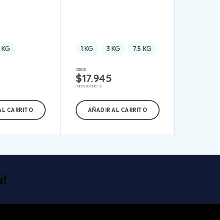
 KG
1 KG
3 KG
7.5 KG
DESDE:
$
17.945
PRECIO DE LISTA
AL CARRITO
AÑADIR AL CARRITO
s!