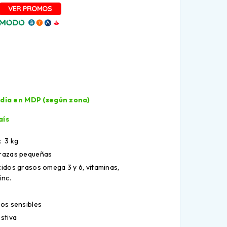
l día en MDP (según zona)
aís
x 3 kg
 razas pequeñas
cidos grasos omega 3 y 6, vitaminas,
inc.
ros sensibles
estiva