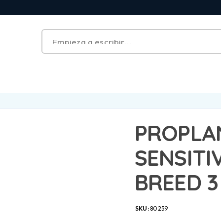
PROPLA
SENSITI
BREED 3
SKU:
80259