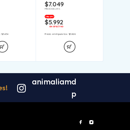
$
7.049
PRECIO DE LISTA
15% OFF
$
5.992
EN EFECTIVO
s:
$
3.434
Precio sin impuestos:
$
5.826
animaliamd
es!
p