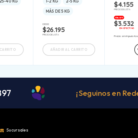
25-40 KG
1-2 KG
2-5 KG
$
4.155
PRECIO DE LISTA
MÁS DE 5 KG
15% OFF
$
3.532
DESDE:
$
26.195
EN EFECTIVO
PRECIO DE LISTA
Precio sin impuesto
 CARRITO
AÑADIR AL CARRITO
897
¡Seguinos en Red
Sucursales