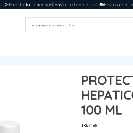
 en toda la tienda
Envíos a todo el país
Envíos en el día e
PROTEC
HEPATIC
100 ML
SKU:
1165