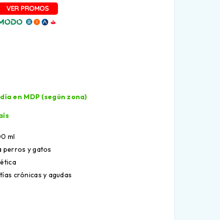
l día en MDP (según zona)
aís
00 ml
a perros y gatos
ética
tías crónicas y agudas