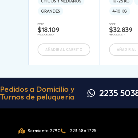
CHICOS Y MEDIANOS
10-25 KG
GRANDES
4-10 KG
DESDE:
DESDE:
$
18.109
$
32.839
PRECIO DE LISTA
PRECIO DE LISTA
AÑADIR AL CARRITO
AÑADIR AL
Pedidos a Domicilio y
2235 503
Turnos de peluqueria
Sarmiento 2790
223 486 1725