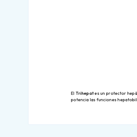
El
Trihepat
es un protector hepát
potencia las funciones hepatobili