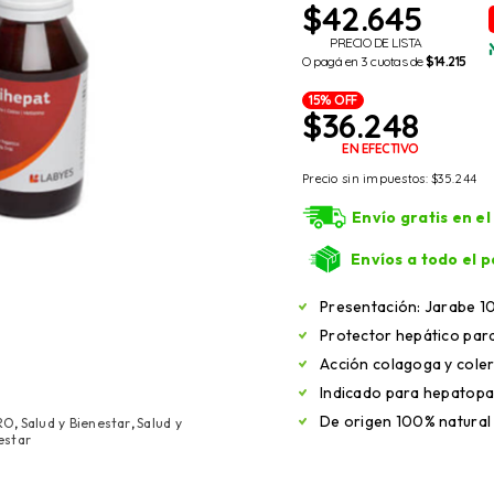
$
42.645
PRECIO DE LISTA
O pagá en 3 cuotas de
$14.215
15% OFF
$
36.248
EN EFECTIVO
Precio sin impuestos:
$
35.244
Envío gratis en e
Envíos a todo el p
Presentación: Jarabe 1
Protector hepático par
Acción colagoga y coler
Indicado para hepatopa
De origen 100% natural
RO
,
Salud y Bienestar
,
Salud y
estar