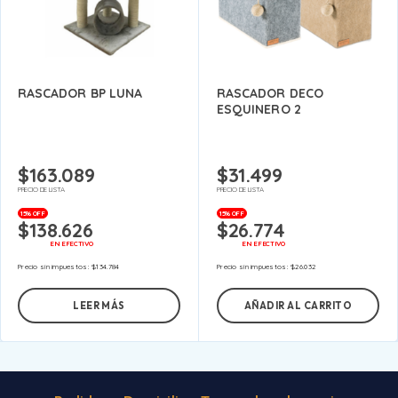
RASCADOR BP LUNA
RASCADOR DECO
ESQUINERO 2
$
163.089
$
31.499
PRECIO DE LISTA
PRECIO DE LISTA
15% OFF
15% OFF
$
138.626
$
26.774
EN EFECTIVO
EN EFECTIVO
Precio sin impuestos:
$
134.784
Precio sin impuestos:
$
26.032
LEER MÁS
AÑADIR AL CARRITO