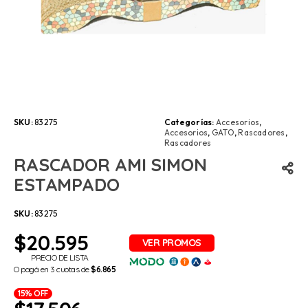
SKU:
83275
Categorías:
Accesorios
,
Accesorios
,
GATO
,
Rascadores
,
Rascadores
RASCADOR AMI SIMON
ESTAMPADO
SKU:
83275
$
20.595
PRECIO DE LISTA
O pagá en 3 cuotas de
$6.865
15% OFF