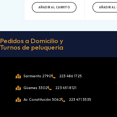
AÑADIR AL CARRITO
AÑADIR AL
Pedidos a Domicilio y
Turnos de peluqueria
Sarmiento 2790
223 486 1725
Güemes 3302
223 451 8121
Av. Constitución 5062
223 471 3535