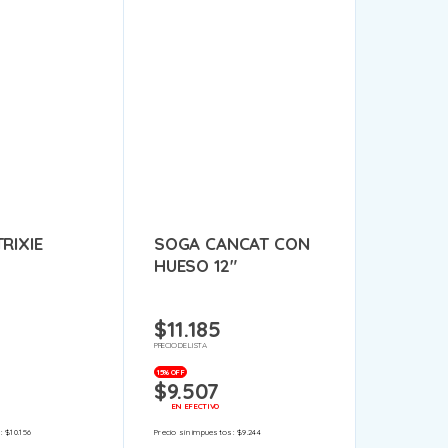
RIXIE
SOGA CANCAT CON
HUESO 12″
$
11.185
PRECIO DE LISTA
15% OFF
$
9.507
EN EFECTIVO
s:
$
10.156
Precio sin impuestos:
$
9.244