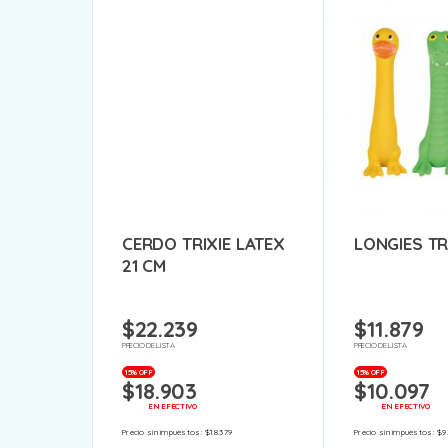
CERDO TRIXIE LATEX
LONGIES TR
21 CM
$
22.239
$
11.879
PRECIO DE LISTA
PRECIO DE LISTA
15% OFF
15% OFF
$
18.903
$
10.097
EN EFECTIVO
EN EFECTIVO
Precio sin impuestos:
$
18.379
Precio sin impuestos:
$
9