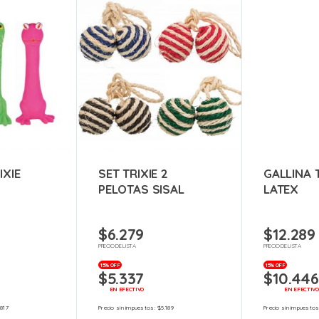
IXIE
SET TRIXIE 2
GALLINA T
PELOTAS SISAL
LATEX
$
6.279
$
12.289
PRECIO DE LISTA
PRECIO DE LISTA
15% OFF
15% OFF
$
5.337
$
10.446
EN EFECTIVO
EN EFECTIVO
.817
Precio sin impuestos:
$
5.189
Precio sin impuesto