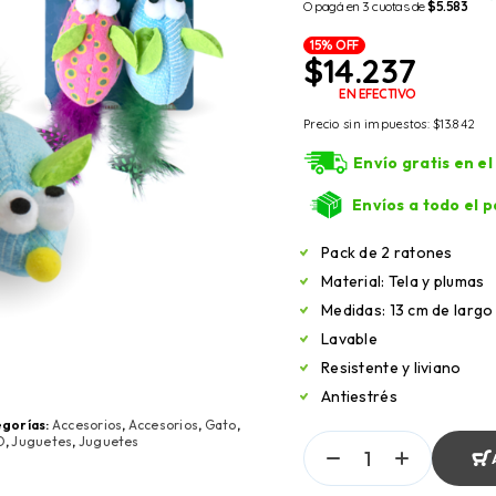
O pagá en 3 cuotas de
$5.583
15% OFF
$
14.237
EN EFECTIVO
Precio sin impuestos:
$
13.842
Envío gratis en e
Envíos a todo el p
Pack de 2 ratones
Material: Tela y plumas
Medidas: 13 cm de largo
Lavable
Resistente y liviano
Antiestrés
gorías:
Accesorios
,
Accesorios
,
Gato
,
O
,
Juguetes
,
Juguetes