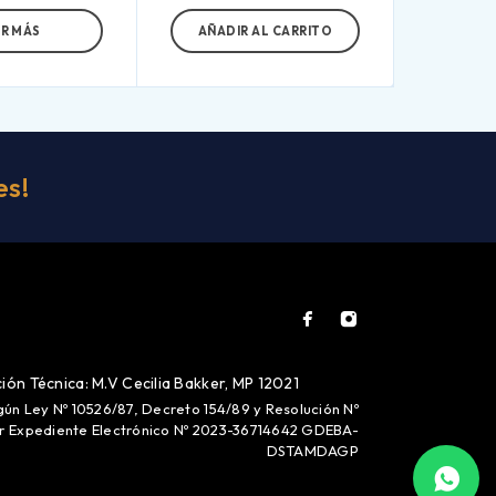
ER MÁS
AÑADIR AL CARRITO
es!
ión Técnica: M.V Cecilia Bakker, MP 12021
gún Ley Nº 10526/87, Decreto 154/89 y Resolución Nº
or Expediente Electrónico Nº 2023-36714642 GDEBA-
DSTAMDAGP