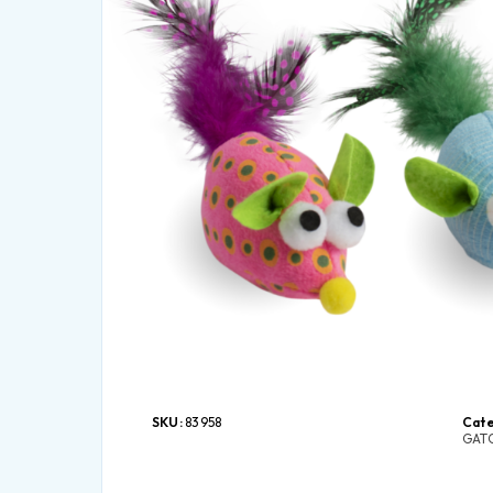
SKU:
83958
Cate
GAT