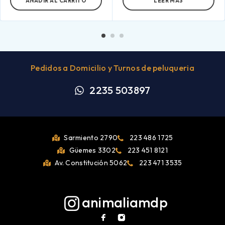
AÑADIR AL CARRITO
LEER MÁS
Pedidos a Domicilio y Turnos de peluqueria
2235 503897
Sarmiento 2790
223 486 1725
Güemes 3302
223 451 8121
Av. Constitución 5062
223 471 3535
animaliamdp