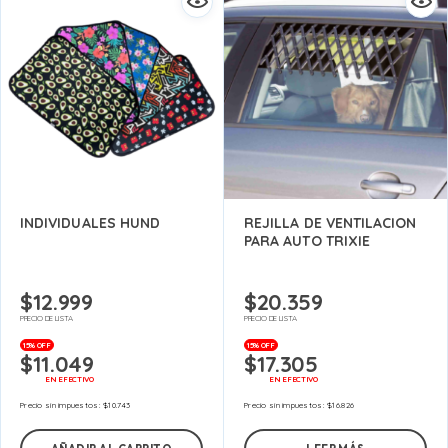
INDIVIDUALES HUND
REJILLA DE VENTILACION
PARA AUTO TRIXIE
$
12.999
$
20.359
PRECIO DE LISTA
PRECIO DE LISTA
15% OFF
15% OFF
$
11.049
$
17.305
EN EFECTIVO
EN EFECTIVO
Precio sin impuestos:
$
10.743
Precio sin impuestos:
$
16.826