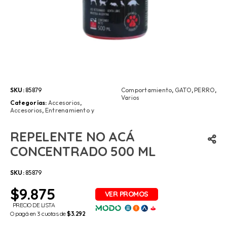
SKU:
85879
Comportamiento
,
GATO
,
PERRO
,
Varios
Categorías:
Accesorios
,
Accesorios
,
Entrenamiento y
REPELENTE NO ACÁ
CONCENTRADO 500 ML
SKU:
85879
$
9.875
PRECIO DE LISTA
O pagá en 3 cuotas de
$3.292